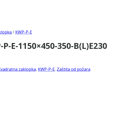
klopka
/
KWP-P-E
P-E-1150×450-350-B(L)E230
Kvadratna zaklopka
,
KWP-P-E
,
Zaštita od požara