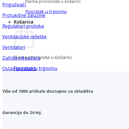
Nema proizvoda u košarici.
Prigušivači
Povratak u trgovinu
Protukišne žaluzine
Košarica
Regulatori protoka
Ventilacijske rešetke
Ventilatori
Nema proizvoda u košarici.
Zaštita od požara
Povratak u trgovinu
Ostali proizvodi
Više od 1000 artikala dostupno sa skladišta
Garancija do 24 mj.