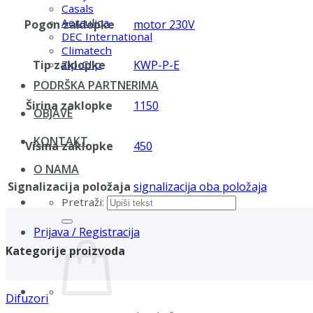
Casals
Aerauliqa
Pogon zaklopke
motor 230V
DEC International
Climatech
Tip zaklopke
KWP-P-E
Zip-Clip
PODRŠKA PARTNERIMA
Širina zaklopke
1150
OBJAVE
KONTAKT
Visina zaklopke
450
O NAMA
Signalizacija položaja
signalizacija oba položaja
Pretraži:
Prijava / Registracija
Kategorije proizvoda
Difuzori