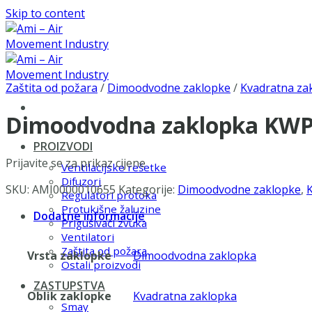
Skip to content
Zaštita od požara
/
Dimoodvodne zaklopke
/
Kvadratna za
Dimoodvodna zaklopka KWP-
PROIZVODI
Prijavite se za prikaz cijene
Ventilacijske rešetke
Difuzori
SKU:
AMI0000010655
Kategorije:
Dimoodvodne zaklopke
,
Regulatori protoka
Protukišne žaluzine
Dodatne informacije
Prigušivači zvuka
Ventilatori
Zaštita od požara
Vrsta zaklopke
Dimoodvodna zaklopka
Ostali proizvodi
ZASTUPSTVA
Oblik zaklopke
Kvadratna zaklopka
Smay