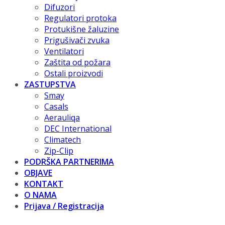
Difuzori
Regulatori protoka
Protukišne žaluzine
Prigušivači zvuka
Ventilatori
Zaštita od požara
Ostali proizvodi
ZASTUPSTVA
Smay
Casals
Aerauliqa
DEC International
Climatech
Zip-Clip
PODRŠKA PARTNERIMA
OBJAVE
KONTAKT
O NAMA
Prijava / Registracija