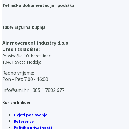
Tehnička dokumentacija i podrška
100% Sigurna kupnja
Air movement industry d.o.o.
Ured i skladište:
Prosinačka 10, Kerestinec
10431 Sveta Nedelja
Radno vrijeme:
Pon - Pet: 7:00 - 16:00
info@ami.hr
+385 1 7882 677
Korisni linkovi
Uvjeti poslovanja
Reference
Politika privatnosti