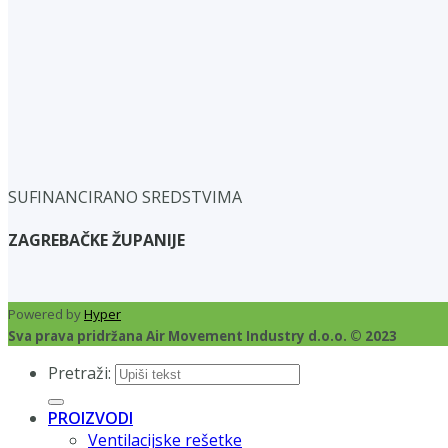
SUFINANCIRANO SREDSTVIMA
ZAGREBAČKE ŽUPANIJE
Powered by
Hyper
Sva prava pridržana Air Movement Industry d.o.o. © 2023
Pretraži:
PROIZVODI
Ventilacijske rešetke