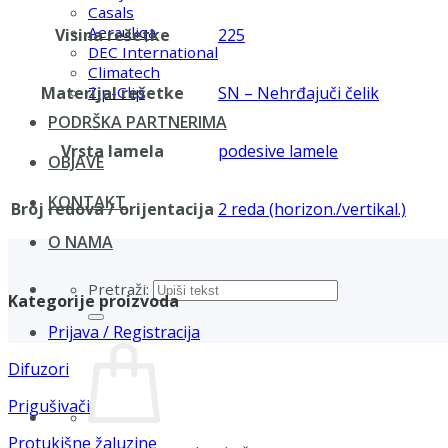
Casals
Aerauliqa
Visina rešetke
225
DEC International
Climatech
Materijal rešetke
SN – Nehrđajuči čelik
Zip-Clip
PODRŠKA PARTNERIMA
Vrsta lamela
podesive lamele
OBJAVE
KONTAKT
Broj redova / orijentacija
2 reda (horizon./vertikal.)
O NAMA
Pretraži:
Kategorije proizvoda
Prijava / Registracija
Difuzori
Prigušivači
Protukišne žaluzine