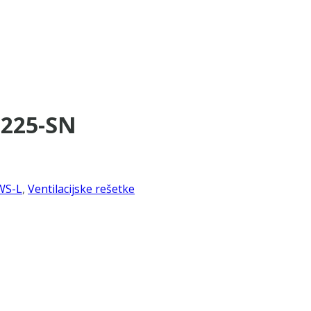
×225-SN
WS-L
,
Ventilacijske rešetke