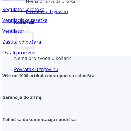
Nema proizvoda u košarici.
Regulatori protoka
Povratak u trgovinu
Ventilacijske rešetke
Košarica
Ventilatori
Zaštita od požara
Ostali proizvodi
Nema proizvoda u košarici.
Povratak u trgovinu
Više od 1000 artikala dostupno sa skladišta
Garancija do 24 mj.
Tehnička dokumentacija i podrška