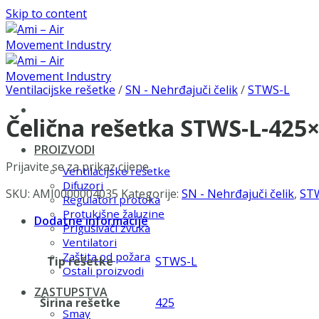
Skip to content
Ventilacijske rešetke
/
SN - Nehrđajuči čelik
/
STWS-L
Čelična rešetka STWS-L-425
PROIZVODI
Prijavite se za prikaz cijene
Ventilacijske rešetke
Difuzori
SKU:
AMI0000004035
Kategorije:
SN - Nehrđajuči čelik
,
ST
Regulatori protoka
Protukišne žaluzine
Dodatne informacije
Prigušivači zvuka
Ventilatori
Zaštita od požara
Tip rešetke
STWS-L
Ostali proizvodi
ZASTUPSTVA
Širina rešetke
425
Smay