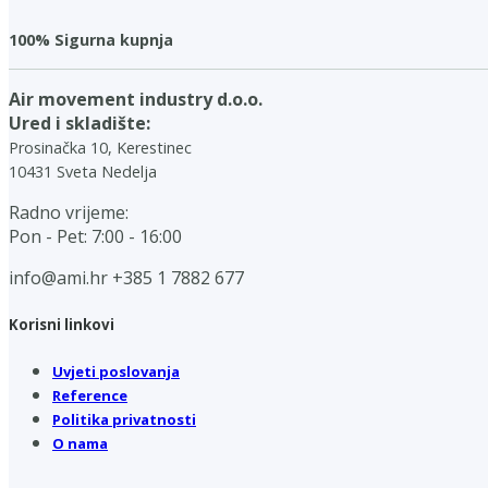
100% Sigurna kupnja
Air movement industry d.o.o.
Ured i skladište:
Prosinačka 10, Kerestinec
10431 Sveta Nedelja
Radno vrijeme:
Pon - Pet: 7:00 - 16:00
info@ami.hr
+385 1 7882 677
Korisni linkovi
Uvjeti poslovanja
Reference
Politika privatnosti
O nama