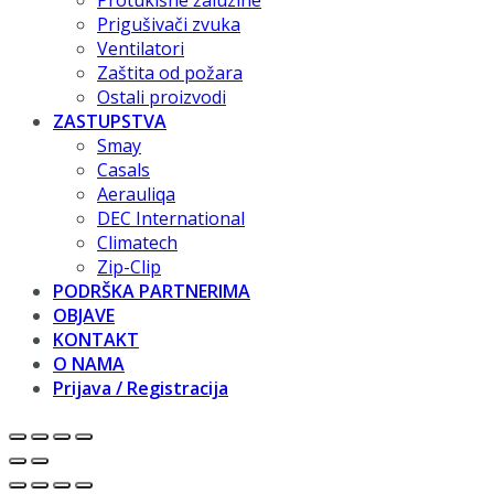
Protukišne žaluzine
Prigušivači zvuka
Ventilatori
Zaštita od požara
Ostali proizvodi
ZASTUPSTVA
Smay
Casals
Aerauliqa
DEC International
Climatech
Zip-Clip
PODRŠKA PARTNERIMA
OBJAVE
KONTAKT
O NAMA
Prijava / Registracija