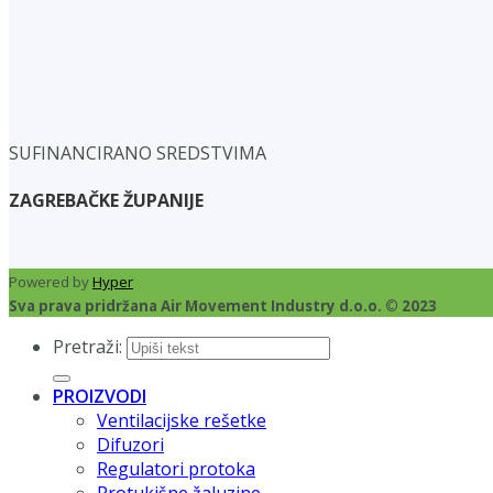
SUFINANCIRANO SREDSTVIMA
ZAGREBAČKE ŽUPANIJE
Powered by
Hyper
Sva prava pridržana Air Movement Industry d.o.o. © 2023
Pretraži:
PROIZVODI
Ventilacijske rešetke
Difuzori
Regulatori protoka