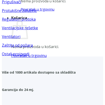
Nema proizvoda u košarici.
Prigušivači
Povratak u trgovinu
Protukišne žaluzine
Košarica
Regulatori protoka
Ventilacijske rešetke
Ventilatori
Zaštita od požara
Nema proizvoda u košarici.
Ostali proizvodi
Povratak u trgovinu
Više od 1000 artikala dostupno sa skladišta
Garancija do 24 mj.