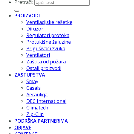
Pretraži:
PROIZVODI
Ventilacijske rešetke
Difuzori
Regulatori protoka
Protukišne žaluzine
Prigušivači zvuka
Ventilatori
Zaštita od požara
Ostali proizvodi
ZASTUPSTVA
Smay
Casals
Aerauliqa
DEC International
Climatech
Zip-Clip
PODRŠKA PARTNERIMA
OBJAVE