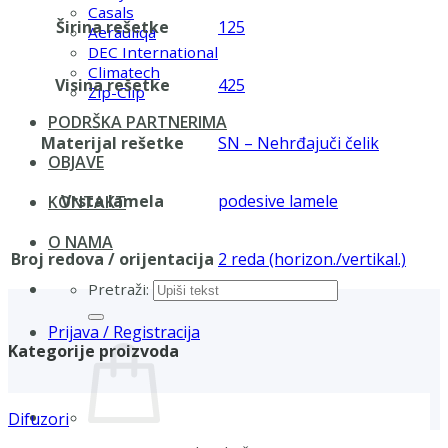
Casals
Širina rešetke
125
Aerauliqa
DEC International
Climatech
Visina rešetke
425
Zip-Clip
PODRŠKA PARTNERIMA
Materijal rešetke
SN – Nehrđajuči čelik
OBJAVE
Vrsta lamela
podesive lamele
KONTAKT
O NAMA
Broj redova / orijentacija
2 reda (horizon./vertikal.)
Pretraži:
Prijava / Registracija
Kategorije proizvoda
Difuzori