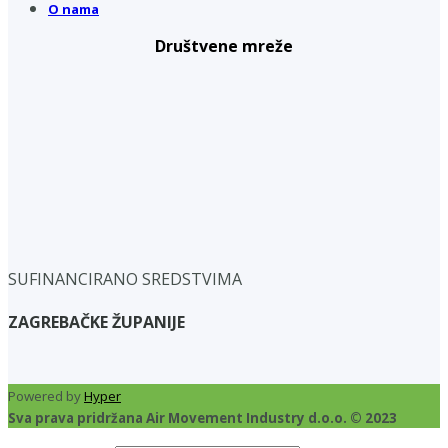
O nama
Društvene mreže
SUFINANCIRANO SREDSTVIMA
ZAGREBAČKE ŽUPANIJE
Powered by
Hyper
Sva prava pridržana Air Movement Industry d.o.o. © 2023