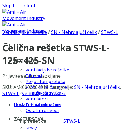
Skip to content
Ventilacijske rešetke
/
SN - Nehrđajuči čelik
/
STWS-L
Čelična rešetka STWS-L-
125×425-SN
PROIZVODI
Ventilacijske rešetke
Difuzori
Prijavite se za prikaz cijene
Regulatori protoka
SKU:
AMI0000004016
Kategorije:
SN - Nehrđajuči čelik
,
Protukišne žaluzine
Prigušivači zvuka
STWS-L
,
Ventilacijske rešetke
Ventilatori
Dodatne informacije
Zaštita od požara
Ostali proizvodi
ZASTUPSTVA
Tip rešetke
STWS-L
Smay