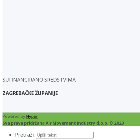
SUFINANCIRANO SREDSTVIMA
ZAGREBAČKE ŽUPANIJE
Powered by
Hyper
Sva prava pridržana Air Movement Industry d.o.o. © 2023
Pretraži: