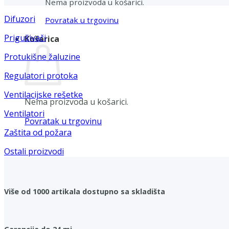
Nema proizvoda u košarici.
Difuzori
Povratak u trgovinu
Prigušivači
Košarica
Protukišne žaluzine
Regulatori protoka
Ventilacijske rešetke
Nema proizvoda u košarici.
Ventilatori
Povratak u trgovinu
Zaštita od požara
Ostali proizvodi
Više od 1000 artikala dostupno sa skladišta