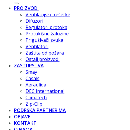
PROIZVODI
Ventilacijske rešetke
Difuzori
Regulatori protoka
Protukišne žaluzine
Prigušivači zvuka
Ventilatori
Zaštita od požara
Ostali proizvodi
ZASTUPSTVA
Smay
Casals
Aerauliqa
DEC International
Climatech
Zip-Clip
PODRŠKA PARTNERIMA
OBJAVE
KONTAKT
O NAMA