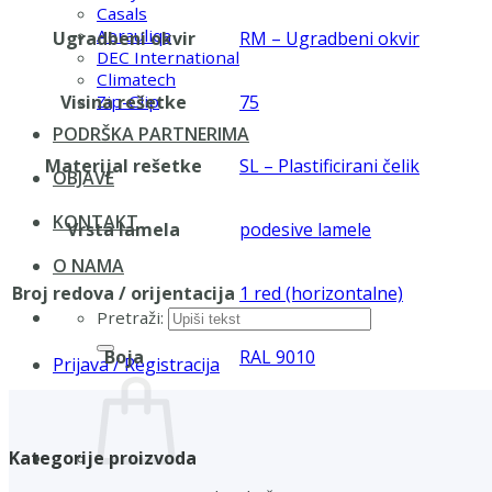
Casals
Aerauliqa
Ugradbeni okvir
RM – Ugradbeni okvir
DEC International
Climatech
Visina rešetke
75
Zip-Clip
PODRŠKA PARTNERIMA
Materijal rešetke
SL – Plastificirani čelik
OBJAVE
KONTAKT
Vrsta lamela
podesive lamele
O NAMA
Broj redova / orijentacija
1 red (horizontalne)
Pretraži:
Boja
RAL 9010
Prijava / Registracija
Kategorije proizvoda