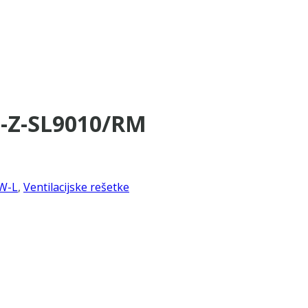
5-Z-SL9010/RM
W-L
,
Ventilacijske rešetke