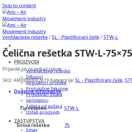
Skip to content
Ventilacijske rešetke
/
SL - Plastificirani čelik
/
STW-L
Čelična rešetka STW-L-75×7
PROIZVODI
Prijavite se za prikaz cijene
Ventilacijske rešetke
Difuzori
SKU:
AMI0000002619
Kategorije:
SL - Plastificirani čelik
,
ST
Regulatori protoka
Protukišne žaluzine
Dodatne informacije
Prigušivači zvuka
Ventilatori
Zaštita od požara
Tip rešetke
STW-L
Ostali proizvodi
ZASTUPSTVA
Širina rešetke
75
Smay