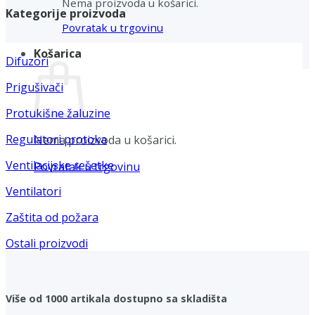
Nema proizvoda u košarici.
Kategorije proizvoda
Povratak u trgovinu
Košarica
Difuzori
Prigušivači
Protukišne žaluzine
Regulatori protoka
Nema proizvoda u košarici.
Ventilacijske rešetke
Povratak u trgovinu
Ventilatori
Zaštita od požara
Ostali proizvodi
Više od 1000 artikala dostupno sa skladišta