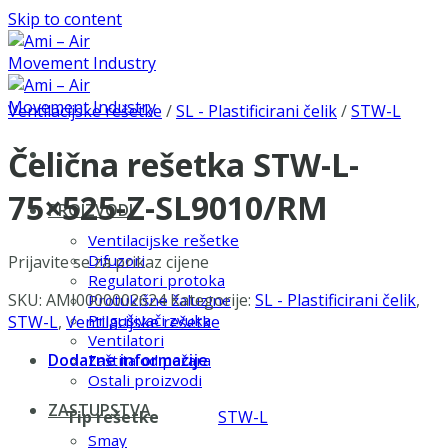
Skip to content
Ventilacijske rešetke
/
SL - Plastificirani čelik
/
STW-L
Čelična rešetka STW-L-
75×525-Z-SL9010/RM
PROIZVODI
Ventilacijske rešetke
Difuzori
Prijavite se za prikaz cijene
Regulatori protoka
SKU:
AMI0000002624
Kategorije:
SL - Plastificirani čelik
,
Protukišne žaluzine
Prigušivači zvuka
STW-L
,
Ventilacijske rešetke
Ventilatori
Dodatne informacije
Zaštita od požara
Ostali proizvodi
ZASTUPSTVA
Tip rešetke
STW-L
Smay