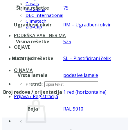
Casals
Širina rešetke
75
Aerauliqa
DEC International
Climatech
Ugradbeni okvir
RM – Ugradbeni okvir
Zip-Clip
PODRŠKA PARTNERIMA
Visina rešetke
525
OBJAVE
Materijal rešetke
SL – Plastificirani čelik
KONTAKT
O NAMA
Vrsta lamela
podesive lamele
Pretraži:
Broj redova / orijentacija
1 red (horizontalne)
Prijava / Registracija
Boja
RAL 9010