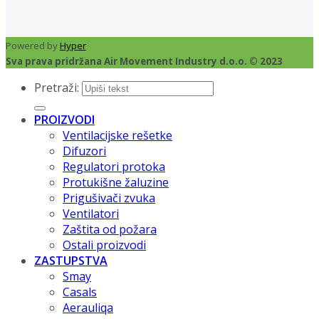
Powered by
Hyper
Sva prava pridržana Air Movement Industry d.o.o. © 2023
Pretraži:
PROIZVODI
Ventilacijske rešetke
Difuzori
Regulatori protoka
Protukišne žaluzine
Prigušivači zvuka
Ventilatori
Zaštita od požara
Ostali proizvodi
ZASTUPSTVA
Smay
Casals
Aerauliqa