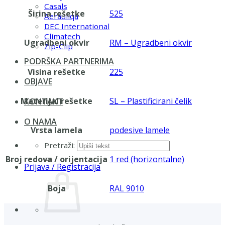
Casals
Širina rešetke
525
Aerauliqa
DEC International
Climatech
Ugradbeni okvir
RM – Ugradbeni okvir
Zip-Clip
PODRŠKA PARTNERIMA
Visina rešetke
225
OBJAVE
Materijal rešetke
SL – Plastificirani čelik
KONTAKT
O NAMA
Vrsta lamela
podesive lamele
Pretraži:
Broj redova / orijentacija
1 red (horizontalne)
Prijava / Registracija
Boja
RAL 9010