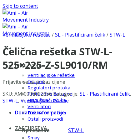
Skip to content
Ventilacijske rešetke
/
SL - Plastificirani čelik
/
STW-L
Čelična rešetka STW-L-
525×225-Z-SL9010/RM
PROIZVODI
Ventilacijske rešetke
Difuzori
Prijavite se za prikaz cijene
Regulatori protoka
SKU:
AMI0000002656
Kategorije:
SL - Plastificirani čelik
,
Protukišne žaluzine
Prigušivači zvuka
STW-L
,
Ventilacijske rešetke
Ventilatori
Dodatne informacije
Zaštita od požara
Ostali proizvodi
ZASTUPSTVA
Tip rešetke
STW-L
Smay