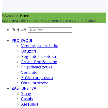
Powered by
Hyper
Sva prava pridržana Air Movement Industry d.o.o. © 2023
Pretraži:
PROIZVODI
Ventilacijske rešetke
Difuzori
Regulatori protoka
Protukišne žaluzine
Prigušivači zvuka
Ventilatori
Zaštita od požara
Ostali proizvodi
ZASTUPSTVA
Smay
Casals
Aerauliqa