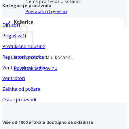
Nema proizvoda u košarici.
Kategorije proizvoda
Povratak u trgovinu
Košarica
Difuzori
Prigušivači
Protukišne žaluzine
Regulatori protoka
Nema proizvoda u košarici.
Ventilacijske rešetke
Povratak u trgovinu
Ventilatori
Zaštita od požara
Ostali proizvodi
Više od 1000 artikala dostupno sa skladišta