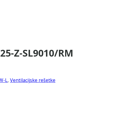
625-Z-SL9010/RM
W-L
,
Ventilacijske rešetke