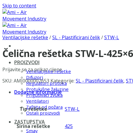
Skip to content
Ventilacijske rešetke
/
SL - Plastificirani čelik
/
STW-L
Čelična rešetka STW-L-425×
PROIZVODI
Prijavite se za prikaz cijene
Ventilacijske rešetke
Difuzori
SKU:
AMI0000002653
Kategorije:
SL - Plastificirani čelik
,
ST
Regulatori protoka
Protukišne žaluzine
Dodatne informacije
Prigušivači zvuka
Ventilatori
Zaštita od požara
Tip rešetke
STW-L
Ostali proizvodi
ZASTUPSTVA
Širina rešetke
425
Smay