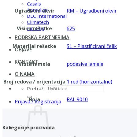
Casals
Aerauliqa
Ugradbeni okvir
RM – Ugradbeni okvir
DEC International
Climatech
Visina rešetke
625
Zip-Clip
PODRŠKA PARTNERIMA
Materijal rešetke
SL – Plastificirani čelik
OBJAVE
KONTAKT
Vrsta lamela
podesive lamele
O NAMA
Broj redova / orijentacija
1 red (horizontalne)
Pretraži:
Boja
RAL 9010
Prijava / Registracija
Kategorije proizvoda