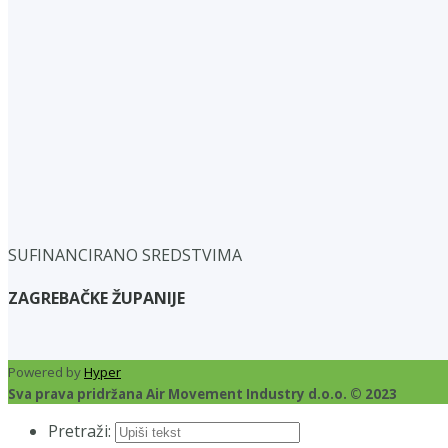
SUFINANCIRANO SREDSTVIMA
ZAGREBAČKE ŽUPANIJE
Powered by
Hyper
Sva prava pridržana Air Movement Industry d.o.o. © 2023
Pretraži: