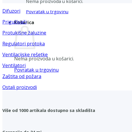
Nema proizvoda u košarici.
Difuzori
Povratak u trgovinu
Prigušivači
Košarica
Protukišne žaluzine
Regulatori protoka
Ventilacijske rešetke
Nema proizvoda u košarici.
Ventilatori
Povratak u trgovinu
Zaštita od požara
Ostali proizvodi
Više od 1000 artikala dostupno sa skladišta