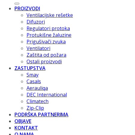
PROIZVODI
Ventilacijske rešetke
Difuzori
Regulatori protoka
Protukišne žaluzine
Prigušivači zvuka
Ventilatori
Zaštita od požara
Ostali proizvodi
ZASTUPSTVA
Smay
Casals
Aerauliqa
DEC International
Climatech
Zip-Clip
PODRŠKA PARTNERIMA
OBJAVE
KONTAKT
O NAMA