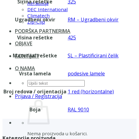
Širina rešetke
325
Aerauliqa
DEC International
Climatech
Ugradbeni okvir
RM – Ugradbeni okvir
Zip-Clip
PODRŠKA PARTNERIMA
Visina rešetke
425
OBJAVE
Materijal rešetke
SL – Plastificirani čelik
KONTAKT
O NAMA
Vrsta lamela
podesive lamele
Pretraži:
Broj redova / orijentacija
1 red (horizontalne)
Prijava / Registracija
Boja
RAL 9010
Nema proizvoda u košarici.
Kategorije proizvoda