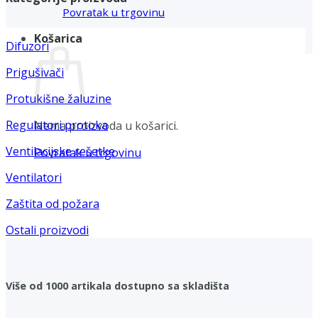
Povratak u trgovinu
Košarica
Difuzori
Prigušivači
Protukišne žaluzine
Regulatori protoka
Nema proizvoda u košarici.
Ventilacijske rešetke
Povratak u trgovinu
Ventilatori
Zaštita od požara
Ostali proizvodi
Više od 1000 artikala dostupno sa skladišta