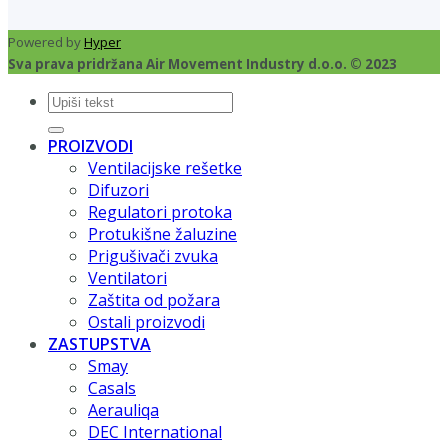
Powered by
Hyper
Sva prava pridržana Air Movement Industry d.o.o. © 2023
Pretraži:
PROIZVODI
Ventilacijske rešetke
Difuzori
Regulatori protoka
Protukišne žaluzine
Prigušivači zvuka
Ventilatori
Zaštita od požara
Ostali proizvodi
ZASTUPSTVA
Smay
Casals
Aerauliqa
DEC International