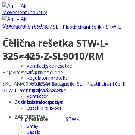
Skip
to
content
Ventilacijske rešetke
/
SL - Plastificirani čelik
/
STW-L
Čelična rešetka STW-L-
325×425-Z-SL9010/RM
PROIZVODI
Ventilacijske rešetke
Difuzori
Prijavite se za prikaz cijene
Regulatori protoka
SKU:
AMI0000002644
Kategorije:
SL - Plastificirani čelik
,
Protukišne žaluzine
Prigušivači zvuka
STW-L
,
Ventilacijske rešetke
Ventilatori
Dodatne informacije
Zaštita od požara
Ostali proizvodi
ZASTUPSTVA
Tip rešetke
STW-L
Smay
Casals