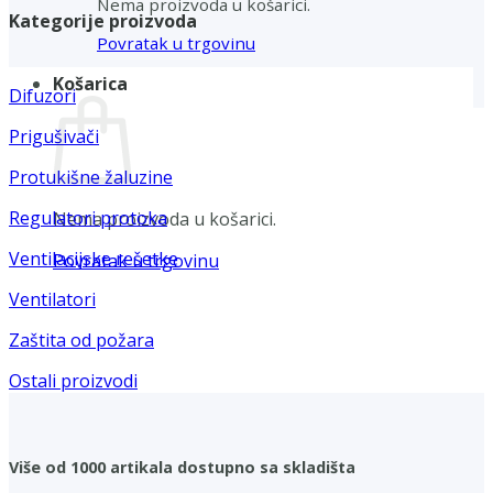
Nema proizvoda u košarici.
Kategorije proizvoda
Povratak u trgovinu
Košarica
Difuzori
Prigušivači
Protukišne žaluzine
Regulatori protoka
Nema proizvoda u košarici.
Ventilacijske rešetke
Povratak u trgovinu
Ventilatori
Zaštita od požara
Ostali proizvodi
Više od 1000 artikala dostupno sa skladišta