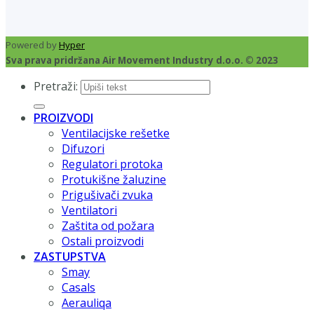
Powered by
Hyper
Sva prava pridržana Air Movement Industry d.o.o. © 2023
Pretraži:
PROIZVODI
Ventilacijske rešetke
Difuzori
Regulatori protoka
Protukišne žaluzine
Prigušivači zvuka
Ventilatori
Zaštita od požara
Ostali proizvodi
ZASTUPSTVA
Smay
Casals
Aerauliqa