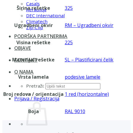
Casals
Širina rešetke
325
Aerauliqa
DEC International
Climatech
Ugradbeni okvir
RM – Ugradbeni okvir
Zip-Clip
PODRŠKA PARTNERIMA
Visina rešetke
225
OBJAVE
Materijal rešetke
SL – Plastificirani čelik
KONTAKT
O NAMA
Vrsta lamela
podesive lamele
Pretraži:
Broj redova / orijentacija
1 red (horizontalne)
Prijava / Registracija
Boja
RAL 9010