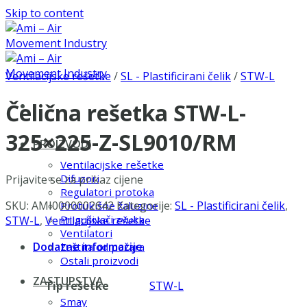
Skip to content
Ventilacijske rešetke
/
SL - Plastificirani čelik
/
STW-L
Čelična rešetka STW-L-
325×225-Z-SL9010/RM
PROIZVODI
Ventilacijske rešetke
Difuzori
Prijavite se za prikaz cijene
Regulatori protoka
SKU:
AMI0000002642
Kategorije:
SL - Plastificirani čelik
,
Protukišne žaluzine
Prigušivači zvuka
STW-L
,
Ventilacijske rešetke
Ventilatori
Dodatne informacije
Zaštita od požara
Ostali proizvodi
ZASTUPSTVA
Tip rešetke
STW-L
Smay