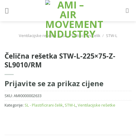
Skip
to
content
Ventilacijske rešetke
/
SL - Plastificirani čelik
/
STW-L
Čelična rešetka STW-L-225×75-Z-
SL9010/RM
Prijavite se za prikaz cijene
SKU:
AMI0000002633
Kategorije:
SL - Plastificirani čelik
,
STW-L
,
Ventilacijske rešetke