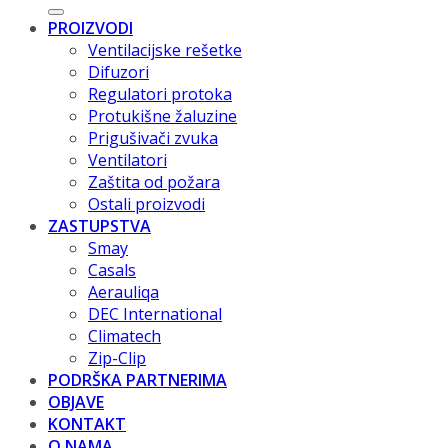
PROIZVODI
Ventilacijske rešetke
Difuzori
Regulatori protoka
Protukišne žaluzine
Prigušivači zvuka
Ventilatori
Zaštita od požara
Ostali proizvodi
ZASTUPSTVA
Smay
Casals
Aerauliqa
DEC International
Climatech
Zip-Clip
PODRŠKA PARTNERIMA
OBJAVE
KONTAKT
O NAMA