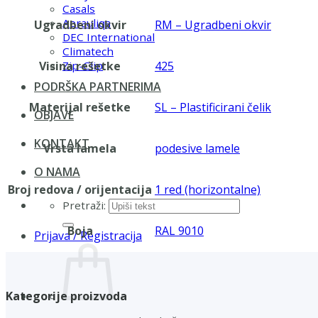
Casals
Aerauliqa
Ugradbeni okvir
RM – Ugradbeni okvir
DEC International
Climatech
Visina rešetke
425
Zip-Clip
PODRŠKA PARTNERIMA
Materijal rešetke
SL – Plastificirani čelik
OBJAVE
KONTAKT
Vrsta lamela
podesive lamele
O NAMA
Broj redova / orijentacija
1 red (horizontalne)
Pretraži:
Boja
RAL 9010
Prijava / Registracija
Kategorije proizvoda