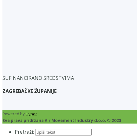
SUFINANCIRANO SREDSTVIMA
ZAGREBAČKE ŽUPANIJE
Powered by
Hyper
Sva prava pridržana Air Movement Industry d.o.o. © 2023
Pretraži: