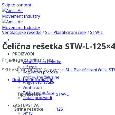
Skip to content
Ventilacijske rešetke
/
SL - Plastificirani čelik
/
STW-L
Čelična rešetka STW-L-125×
PROIZVODI
Prijavite se za prikaz cijene
Ventilacijske rešetke
Difuzori
SKU:
AMI0000002630
Kategorije:
SL - Plastificirani čelik
,
ST
Regulatori protoka
Protukišne žaluzine
Dodatne informacije
Prigušivači zvuka
Ventilatori
Zaštita od požara
Tip rešetke
STW-L
Ostali proizvodi
ZASTUPSTVA
Širina rešetke
125
Smay