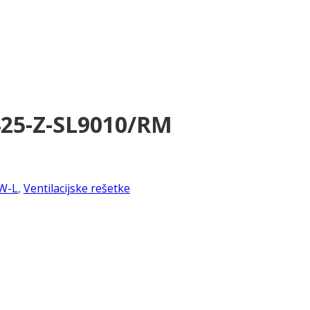
425-Z-SL9010/RM
W-L
,
Ventilacijske rešetke