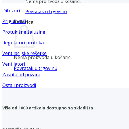
Nema proizvoda u košarici.
Difuzori
Povratak u trgovinu
Prigušivači
Košarica
Protukišne žaluzine
Regulatori protoka
Ventilacijske rešetke
Nema proizvoda u košarici.
Ventilatori
Povratak u trgovinu
Zaštita od požara
Ostali proizvodi
Više od 1000 artikala dostupno sa skladišta