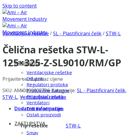
Skip to content
Ventilacijske rešetke
/
SL - Plastificirani čelik
/
STW-L
Čelična rešetka STW-L-
125×325-Z-SL9010/RM/GP
PROIZVODI
Ventilacijske rešetke
Difuzori
Prijavite se za prikaz cijene
Regulatori protoka
SKU:
AMI0000002706
Kategorije:
SL - Plastificirani čelik
,
Protukišne žaluzine
Prigušivači zvuka
STW-L
,
Ventilacijske rešetke
Ventilatori
Dodatne informacije
Zaštita od požara
Ostali proizvodi
ZASTUPSTVA
Tip rešetke
STW-L
Smay