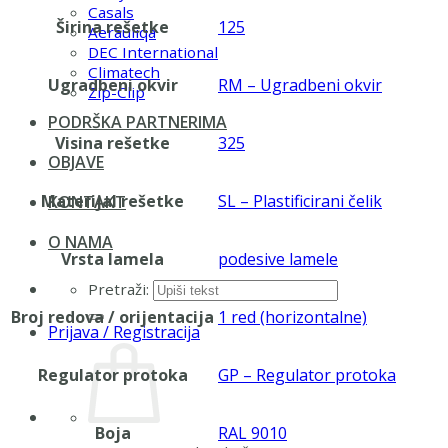
Casals
Širina rešetke
125
Aerauliqa
DEC International
Climatech
Ugradbeni okvir
RM – Ugradbeni okvir
Zip-Clip
PODRŠKA PARTNERIMA
Visina rešetke
325
OBJAVE
Materijal rešetke
SL – Plastificirani čelik
KONTAKT
O NAMA
Vrsta lamela
podesive lamele
Pretraži:
Broj redova / orijentacija
1 red (horizontalne)
Prijava / Registracija
Regulator protoka
GP – Regulator protoka
Boja
RAL 9010