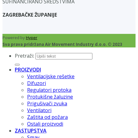
SUFINANCIRANO SREDSTVIMA
ZAGREBAČKE ŽUPANIJE
Powered by
Hyper
Sva prava pridržana Air Movement Industry d.o.o. © 2023
Pretraži:
PROIZVODI
Ventilacijske rešetke
Difuzori
Regulatori protoka
Protukišne žaluzine
Prigušivači zvuka
Ventilatori
Zaštita od požara
Ostali proizvodi
ZASTUPSTVA
Smay