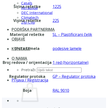
Casals
Širina rešetke
1225
Aerauliqa
DEC International
Climatech
Visina rešetke
225
Zip-Clip
PODRŠKA PARTNERIMA
Materijal rešetke
SL – Plastificirani čelik
OBJAVE
Vrsta lamela
podesive lamele
KONTAKT
O NAMA
Broj redova / orijentacija
1 red (horizontalne)
Pretraži:
Regulator protoka
GP – Regulator protoka
Prijava / Registracija
Boja
RAL 9010