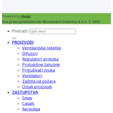
Powered by
Hyper
Sva prava pridržana Air Movement Industry d.o.o. © 2023
Pretraži:
PROIZVODI
Ventilacijske rešetke
Difuzori
Regulatori protoka
Protukišne žaluzine
Prigušivači zvuka
Ventilatori
Zaštita od požara
Ostali proizvodi
ZASTUPSTVA
Smay
Casals
Aerauliqa