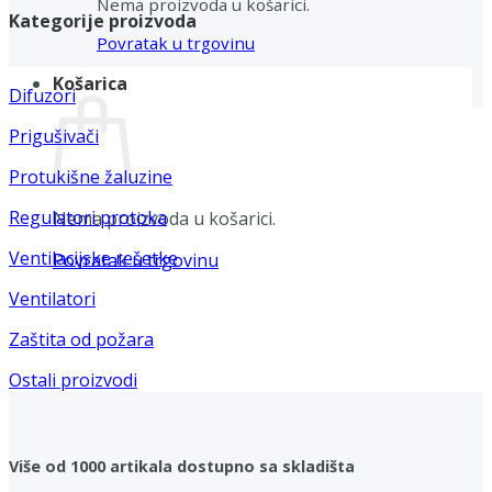
Nema proizvoda u košarici.
Kategorije proizvoda
Povratak u trgovinu
Košarica
Difuzori
Prigušivači
Protukišne žaluzine
Regulatori protoka
Nema proizvoda u košarici.
Ventilacijske rešetke
Povratak u trgovinu
Ventilatori
Zaštita od požara
Ostali proizvodi
Više od 1000 artikala dostupno sa skladišta