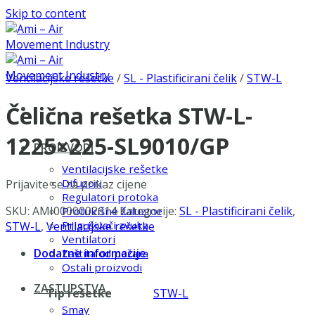
Skip to content
Ventilacijske rešetke
/
SL - Plastificirani čelik
/
STW-L
Čelična rešetka STW-L-
1225×225-SL9010/GP
PROIZVODI
Ventilacijske rešetke
Difuzori
Prijavite se za prikaz cijene
Regulatori protoka
SKU:
AMI0000002614
Kategorije:
SL - Plastificirani čelik
,
Protukišne žaluzine
Prigušivači zvuka
STW-L
,
Ventilacijske rešetke
Ventilatori
Dodatne informacije
Zaštita od požara
Ostali proizvodi
ZASTUPSTVA
Tip rešetke
STW-L
Smay