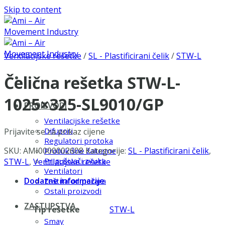
Skip to content
Ventilacijske rešetke
/
SL - Plastificirani čelik
/
STW-L
Čelična rešetka STW-L-
1025×325-SL9010/GP
PROIZVODI
Ventilacijske rešetke
Difuzori
Prijavite se za prikaz cijene
Regulatori protoka
SKU:
AMI0000002608
Kategorije:
SL - Plastificirani čelik
,
Protukišne žaluzine
Prigušivači zvuka
STW-L
,
Ventilacijske rešetke
Ventilatori
Dodatne informacije
Zaštita od požara
Ostali proizvodi
ZASTUPSTVA
Tip rešetke
STW-L
Smay