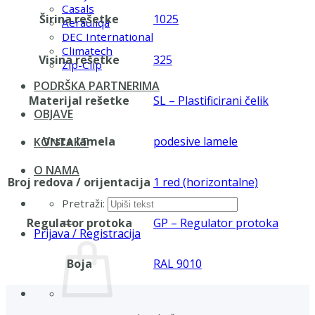
Casals
Širina rešetke
1025
Aerauliqa
DEC International
Climatech
Visina rešetke
325
Zip-Clip
PODRŠKA PARTNERIMA
Materijal rešetke
SL – Plastificirani čelik
OBJAVE
Vrsta lamela
podesive lamele
KONTAKT
O NAMA
Broj redova / orijentacija
1 red (horizontalne)
Pretraži:
Regulator protoka
GP – Regulator protoka
Prijava / Registracija
Boja
RAL 9010