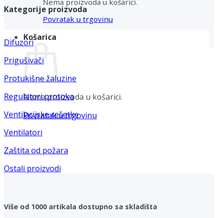
Nema proizvoda u košarici.
Kategorije proizvoda
Povratak u trgovinu
Košarica
Difuzori
Prigušivači
Protukišne žaluzine
Regulatori protoka
Nema proizvoda u košarici.
Ventilacijske rešetke
Povratak u trgovinu
Ventilatori
Zaštita od požara
Ostali proizvodi
Više od 1000 artikala dostupno sa skladišta