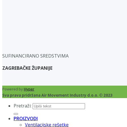
SUFINANCIRANO SREDSTVIMA
ZAGREBAČKE ŽUPANIJE
Powered by
Hyper
Sva prava pridržana Air Movement Industry d.o.o. © 2023
Pretraži:
PROIZVODI
Ventilacijske rešetke