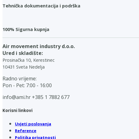
Tehnička dokumentacija i podrška
100% Sigurna kupnja
Air movement industry d.o.o.
Ured i skladište:
Prosinačka 10, Kerestinec
10431 Sveta Nedelja
Radno vrijeme:
Pon - Pet: 7:00 - 16:00
info@ami.hr
+385 1 7882 677
Korisni linkovi
Uvjeti poslovanja
Reference
Politika privatnosti