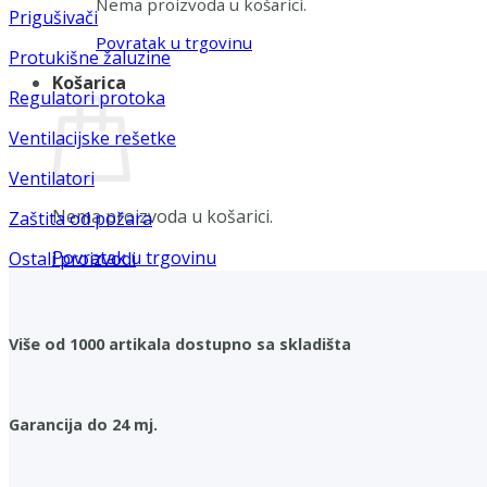
Nema proizvoda u košarici.
Prigušivači
Povratak u trgovinu
Protukišne žaluzine
Košarica
Regulatori protoka
Ventilacijske rešetke
Ventilatori
Nema proizvoda u košarici.
Zaštita od požara
Povratak u trgovinu
Ostali proizvodi
Više od 1000 artikala dostupno sa skladišta
Garancija do 24 mj.