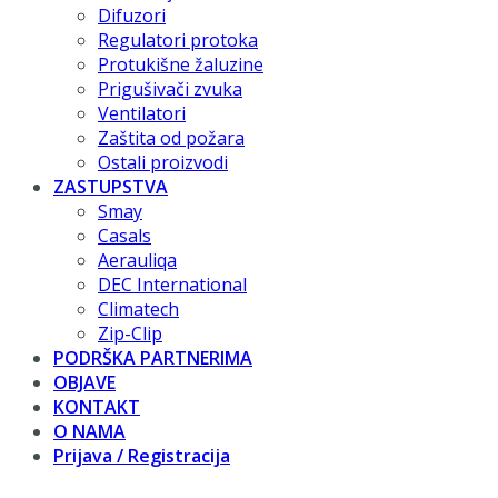
Difuzori
Regulatori protoka
Protukišne žaluzine
Prigušivači zvuka
Ventilatori
Zaštita od požara
Ostali proizvodi
ZASTUPSTVA
Smay
Casals
Aerauliqa
DEC International
Climatech
Zip-Clip
PODRŠKA PARTNERIMA
OBJAVE
KONTAKT
O NAMA
Prijava / Registracija