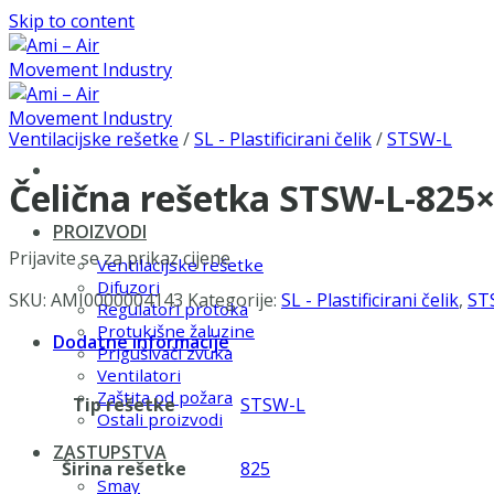
Skip to content
Ventilacijske rešetke
/
SL - Plastificirani čelik
/
STSW-L
Čelična rešetka STSW-L-825
PROIZVODI
Prijavite se za prikaz cijene
Ventilacijske rešetke
Difuzori
SKU:
AMI0000004143
Kategorije:
SL - Plastificirani čelik
,
ST
Regulatori protoka
Protukišne žaluzine
Dodatne informacije
Prigušivači zvuka
Ventilatori
Zaštita od požara
Tip rešetke
STSW-L
Ostali proizvodi
ZASTUPSTVA
Širina rešetke
825
Smay