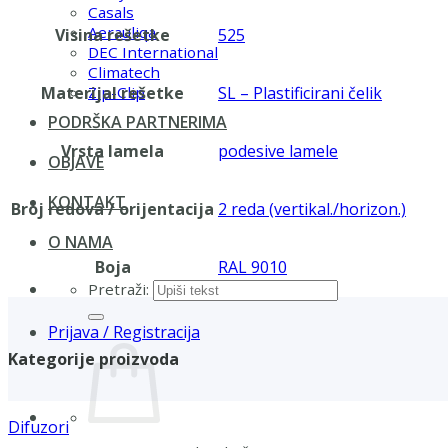
Casals
Aerauliqa
Visina rešetke
525
DEC International
Climatech
Materijal rešetke
SL – Plastificirani čelik
Zip-Clip
PODRŠKA PARTNERIMA
Vrsta lamela
podesive lamele
OBJAVE
KONTAKT
Broj redova / orijentacija
2 reda (vertikal./horizon.)
O NAMA
Boja
RAL 9010
Pretraži:
Prijava / Registracija
Kategorije proizvoda
Difuzori