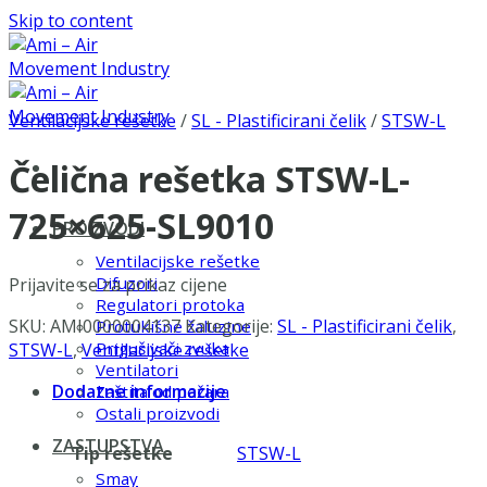
Skip to content
Ventilacijske rešetke
/
SL - Plastificirani čelik
/
STSW-L
Čelična rešetka STSW-L-
725×625-SL9010
PROIZVODI
Ventilacijske rešetke
Difuzori
Prijavite se za prikaz cijene
Regulatori protoka
SKU:
AMI0000004137
Kategorije:
SL - Plastificirani čelik
,
Protukišne žaluzine
Prigušivači zvuka
STSW-L
,
Ventilacijske rešetke
Ventilatori
Dodatne informacije
Zaštita od požara
Ostali proizvodi
ZASTUPSTVA
Tip rešetke
STSW-L
Smay