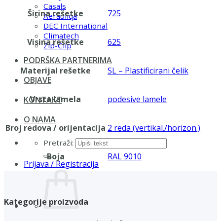
Casals
Širina rešetke
725
Aerauliqa
DEC International
Climatech
Visina rešetke
625
Zip-Clip
PODRŠKA PARTNERIMA
Materijal rešetke
SL – Plastificirani čelik
OBJAVE
Vrsta lamela
podesive lamele
KONTAKT
O NAMA
Broj redova / orijentacija
2 reda (vertikal./horizon.)
Pretraži:
Boja
RAL 9010
Prijava / Registracija
Kategorije proizvoda