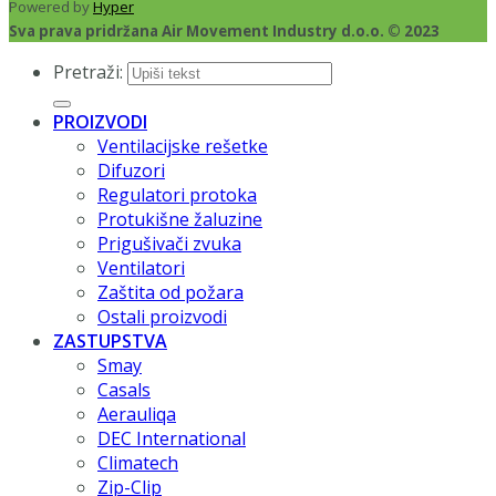
Powered by
Hyper
Sva prava pridržana Air Movement Industry d.o.o. © 2023
Pretraži:
PROIZVODI
Ventilacijske rešetke
Difuzori
Regulatori protoka
Protukišne žaluzine
Prigušivači zvuka
Ventilatori
Zaštita od požara
Ostali proizvodi
ZASTUPSTVA
Smay
Casals
Aerauliqa
DEC International
Climatech
Zip-Clip