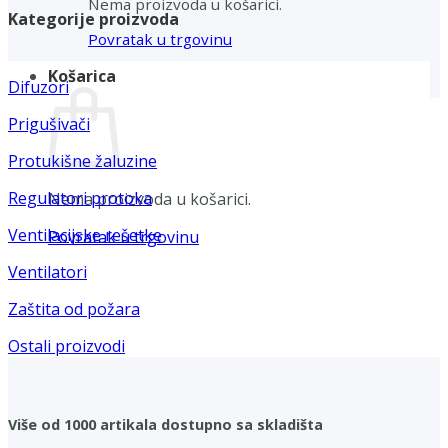
Nema proizvoda u košarici.
Kategorije proizvoda
Povratak u trgovinu
Košarica
Difuzori
Prigušivači
Protukišne žaluzine
Regulatori protoka
Nema proizvoda u košarici.
Ventilacijske rešetke
Povratak u trgovinu
Ventilatori
Zaštita od požara
Ostali proizvodi
Više od 1000 artikala dostupno sa skladišta