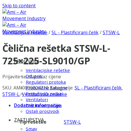
Skip to content
Ventilacijske rešetke
/
SL - Plastificirani čelik
/
STSW-L
Čelična rešetka STSW-L-
725×225-SL9010/GP
PROIZVODI
Ventilacijske rešetke
Difuzori
Prijavite se za prikaz cijene
Regulatori protoka
SKU:
AMI0000004210
Kategorije:
SL - Plastificirani čelik
,
Protukišne žaluzine
Prigušivači zvuka
STSW-L
,
Ventilacijske rešetke
Ventilatori
Dodatne informacije
Zaštita od požara
Ostali proizvodi
ZASTUPSTVA
Tip rešetke
STSW-L
Smay