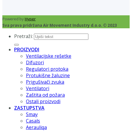
Powered by
Hyper
Sva prava pridržana Air Movement Industry d.o.o. © 2023
Pretraži:
PROIZVODI
Ventilacijske rešetke
Difuzori
Regulatori protoka
Protukišne žaluzine
Prigušivači zvuka
Ventilatori
Zaštita od požara
Ostali proizvodi
ZASTUPSTVA
Smay
Casals
Aerauliqa