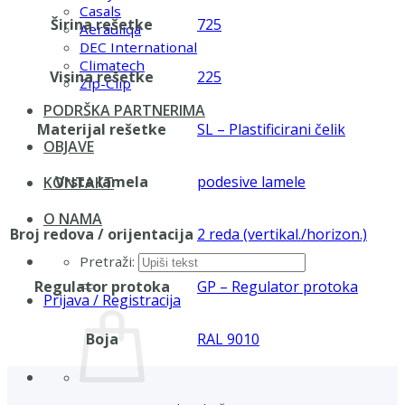
Casals
Širina rešetke
725
Aerauliqa
DEC International
Climatech
Visina rešetke
225
Zip-Clip
PODRŠKA PARTNERIMA
Materijal rešetke
SL – Plastificirani čelik
OBJAVE
Vrsta lamela
podesive lamele
KONTAKT
O NAMA
Broj redova / orijentacija
2 reda (vertikal./horizon.)
Pretraži:
Regulator protoka
GP – Regulator protoka
Prijava / Registracija
Boja
RAL 9010