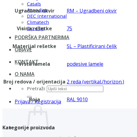
Casals
Aerauliqa
Ugradbeni okvir
RM – Ugradbeni okvir
DEC International
Climatech
Visina rešetke
75
Zip-Clip
PODRŠKA PARTNERIMA
Materijal rešetke
SL – Plastificirani čelik
OBJAVE
KONTAKT
Vrsta lamela
podesive lamele
O NAMA
Broj redova / orijentacija
2 reda (vertikal./horizon.)
Pretraži:
Boja
RAL 9010
Prijava / Registracija
Kategorije proizvoda