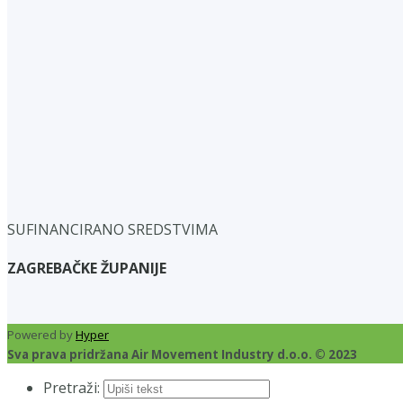
SUFINANCIRANO SREDSTVIMA
ZAGREBAČKE ŽUPANIJE
Powered by
Hyper
Sva prava pridržana Air Movement Industry d.o.o. © 2023
Pretraži: