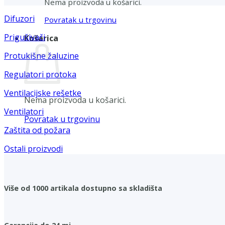
Nema proizvoda u košarici.
Difuzori
Povratak u trgovinu
Prigušivači
Košarica
Protukišne žaluzine
Regulatori protoka
Ventilacijske rešetke
Nema proizvoda u košarici.
Ventilatori
Povratak u trgovinu
Zaštita od požara
Ostali proizvodi
Više od 1000 artikala dostupno sa skladišta