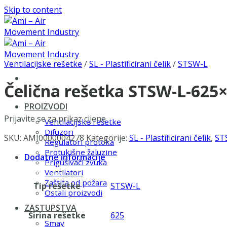
Skip to content
Ventilacijske rešetke
/
SL - Plastificirani čelik
/
STSW-L
Čelična rešetka STSW-L-625
PROIZVODI
Prijavite se za prikaz cijene
Ventilacijske rešetke
Difuzori
SKU:
AMI0000004278
Kategorije:
SL - Plastificirani čelik
,
ST
Regulatori protoka
Protukišne žaluzine
Dodatne informacije
Prigušivači zvuka
Ventilatori
Zaštita od požara
Tip rešetke
STSW-L
Ostali proizvodi
ZASTUPSTVA
Širina rešetke
625
Smay