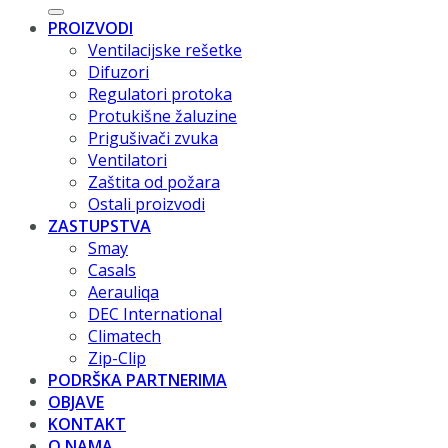
PROIZVODI
Ventilacijske rešetke
Difuzori
Regulatori protoka
Protukišne žaluzine
Prigušivači zvuka
Ventilatori
Zaštita od požara
Ostali proizvodi
ZASTUPSTVA
Smay
Casals
Aerauliqa
DEC International
Climatech
Zip-Clip
PODRŠKA PARTNERIMA
OBJAVE
KONTAKT
O NAMA