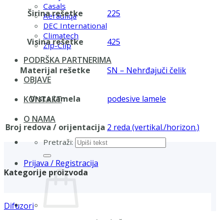
Casals
Širina rešetke
225
Aerauliqa
DEC International
Climatech
Visina rešetke
425
Zip-Clip
PODRŠKA PARTNERIMA
Materijal rešetke
SN – Nehrđajuči čelik
OBJAVE
Vrsta lamela
podesive lamele
KONTAKT
O NAMA
Broj redova / orijentacija
2 reda (vertikal./horizon.)
Pretraži:
Prijava / Registracija
Kategorije proizvoda
Difuzori