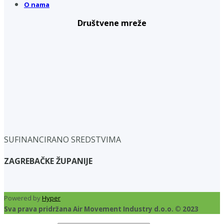
O nama
Društvene mreže
SUFINANCIRANO SREDSTVIMA
ZAGREBAČKE ŽUPANIJE
Powered by
Hyper
Sva prava pridržana Air Movement Industry d.o.o. © 2023