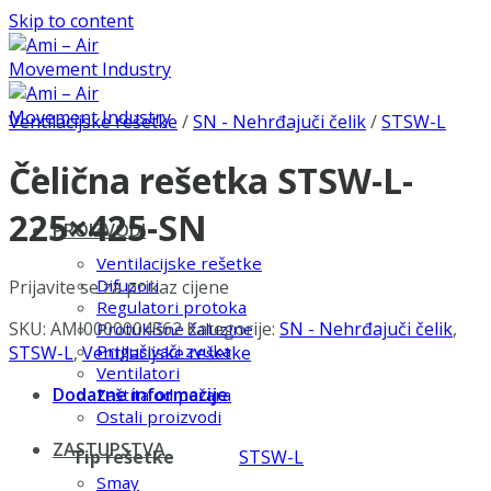
Skip to content
Ventilacijske rešetke
/
SN - Nehrđajuči čelik
/
STSW-L
Čelična rešetka STSW-L-
225×425-SN
PROIZVODI
Ventilacijske rešetke
Difuzori
Prijavite se za prikaz cijene
Regulatori protoka
SKU:
AMI0000004562
Kategorije:
SN - Nehrđajuči čelik
,
Protukišne žaluzine
Prigušivači zvuka
STSW-L
,
Ventilacijske rešetke
Ventilatori
Dodatne informacije
Zaštita od požara
Ostali proizvodi
ZASTUPSTVA
Tip rešetke
STSW-L
Smay