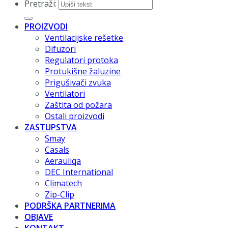
Pretraži:
PROIZVODI
Ventilacijske rešetke
Difuzori
Regulatori protoka
Protukišne žaluzine
Prigušivači zvuka
Ventilatori
Zaštita od požara
Ostali proizvodi
ZASTUPSTVA
Smay
Casals
Aerauliqa
DEC International
Climatech
Zip-Clip
PODRŠKA PARTNERIMA
OBJAVE