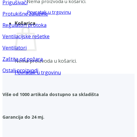
Nema proizvoda u košarici.
Prigušivači
Povratak u trgovinu
Protukišne žaluzine
Košarica
Regulatori protoka
Ventilacijske rešetke
Ventilatori
Zaštita od požara
Nema proizvoda u košarici.
Ostali proizvodi
Povratak u trgovinu
Više od 1000 artikala dostupno sa skladišta
Garancija do 24 mj.