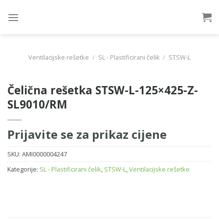
Skip
to
content
Ventilacijske rešetke
/
SL - Plastificirani čelik
/
STSW-L
Čelična rešetka STSW-L-125×425-Z-
SL9010/RM
Prijavite se za prikaz cijene
SKU:
AMI0000004247
Kategorije:
SL - Plastificirani čelik
,
STSW-L
,
Ventilacijske rešetke