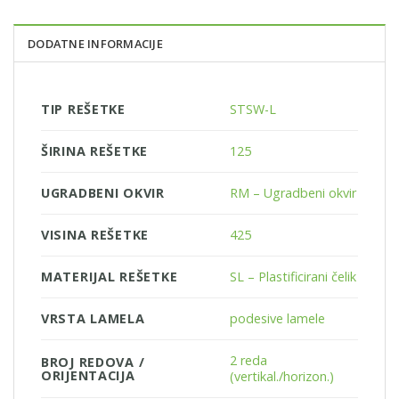
DODATNE INFORMACIJE
TIP REŠETKE
STSW-L
ŠIRINA REŠETKE
125
UGRADBENI OKVIR
RM – Ugradbeni okvir
VISINA REŠETKE
425
MATERIJAL REŠETKE
SL – Plastificirani čelik
VRSTA LAMELA
podesive lamele
2 reda
BROJ REDOVA /
ORIJENTACIJA
(vertikal./horizon.)