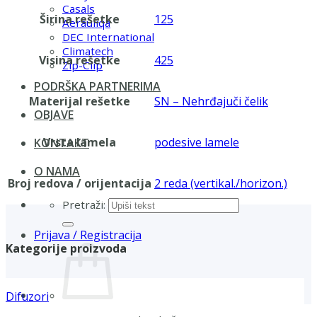
Casals
Širina rešetke
125
Aerauliqa
DEC International
Climatech
Visina rešetke
425
Zip-Clip
PODRŠKA PARTNERIMA
Materijal rešetke
SN – Nehrđajuči čelik
OBJAVE
Vrsta lamela
podesive lamele
KONTAKT
O NAMA
Broj redova / orijentacija
2 reda (vertikal./horizon.)
Pretraži:
Prijava / Registracija
Kategorije proizvoda
Difuzori