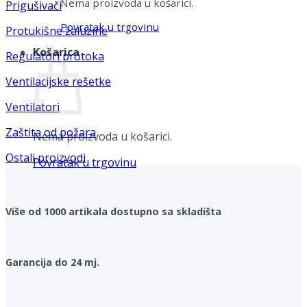
Nema proizvoda u košarici.
Prigušivači
Povratak u trgovinu
Protukišne žaluzine
Košarica
Regulatori protoka
Ventilacijske rešetke
Ventilatori
Zaštita od požara
Nema proizvoda u košarici.
Ostali proizvodi
Povratak u trgovinu
Više od 1000 artikala dostupno sa skladišta
Garancija do 24 mj.