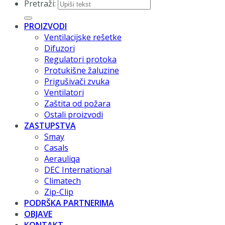
Pretraži:
PROIZVODI
Ventilacijske rešetke
Difuzori
Regulatori protoka
Protukišne žaluzine
Prigušivači zvuka
Ventilatori
Zaštita od požara
Ostali proizvodi
ZASTUPSTVA
Smay
Casals
Aerauliqa
DEC International
Climatech
Zip-Clip
PODRŠKA PARTNERIMA
OBJAVE