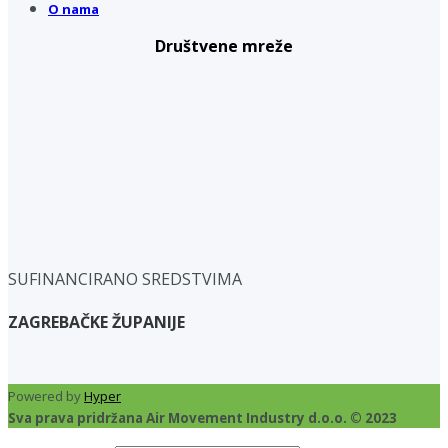
O nama
Društvene mreže
SUFINANCIRANO SREDSTVIMA
ZAGREBAČKE ŽUPANIJE
Powered by
Hyper
Sva prava pridržana Air Movement Industry d.o.o. © 2023