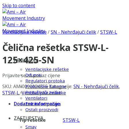
Skip to content
Ventilacijske rešetke
/
SN - Nehrđajuči čelik
/
STSW-L
Čelična rešetka STSW-L-
125×425-SN
PROIZVODI
Ventilacijske rešetke
Difuzori
Prijavite se za prikaz cijene
Regulatori protoka
SKU:
AMI0000004555
Kategorije:
SN - Nehrđajuči čelik
,
Protukišne žaluzine
Prigušivači zvuka
STSW-L
,
Ventilacijske rešetke
Ventilatori
Dodatne informacije
Zaštita od požara
Ostali proizvodi
ZASTUPSTVA
Tip rešetke
STSW-L
Smay