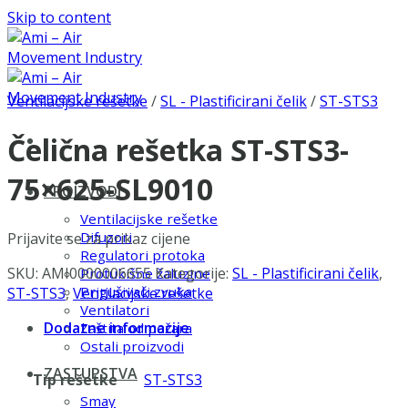
Skip to content
Ventilacijske rešetke
/
SL - Plastificirani čelik
/
ST-STS3
Čelična rešetka ST-STS3-
75×625-SL9010
PROIZVODI
Ventilacijske rešetke
Difuzori
Prijavite se za prikaz cijene
Regulatori protoka
SKU:
AMI0000006655
Kategorije:
SL - Plastificirani čelik
,
Protukišne žaluzine
Prigušivači zvuka
ST-STS3
,
Ventilacijske rešetke
Ventilatori
Dodatne informacije
Zaštita od požara
Ostali proizvodi
ZASTUPSTVA
Tip rešetke
ST-STS3
Smay