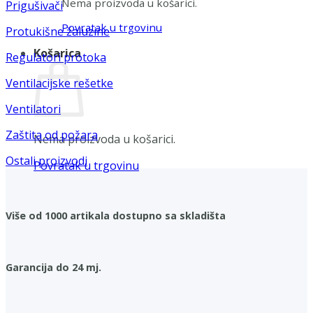
Nema proizvoda u košarici.
Prigušivači
Povratak u trgovinu
Protukišne žaluzine
Košarica
Regulatori protoka
Ventilacijske rešetke
Ventilatori
Zaštita od požara
Nema proizvoda u košarici.
Ostali proizvodi
Povratak u trgovinu
Više od 1000 artikala dostupno sa skladišta
Garancija do 24 mj.