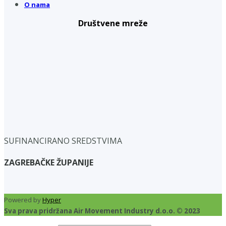
O nama
Društvene mreže
SUFINANCIRANO SREDSTVIMA
ZAGREBAČKE ŽUPANIJE
Powered by
Hyper
Sva prava pridržana Air Movement Industry d.o.o. © 2023