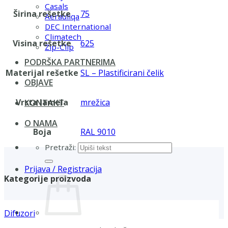
Casals
Širina rešetke
75
Aerauliqa
DEC International
Climatech
Visina rešetke
625
Zip-Clip
PODRŠKA PARTNERIMA
Materijal rešetke
SL – Plastificirani čelik
OBJAVE
Vrsta lamela
mrežica
KONTAKT
O NAMA
Boja
RAL 9010
Pretraži:
Prijava / Registracija
Kategorije proizvoda
Difuzori