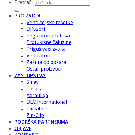
Pretraži:
PROIZVODI
Ventilacijske rešetke
Difuzori
Regulatori protoka
Protukišne žaluzine
Prigušivači zvuka
Ventilatori
Zaštita od požara
Ostali proizvodi
ZASTUPSTVA
Smay
Casals
Aerauliqa
DEC International
Climatech
Zip-Clip
PODRŠKA PARTNERIMA
OBJAVE