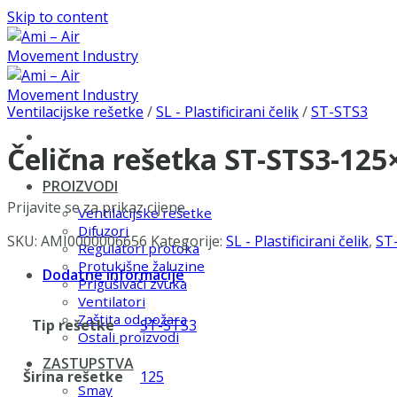
Skip to content
Ventilacijske rešetke
/
SL - Plastificirani čelik
/
ST-STS3
Čelična rešetka ST-STS3-125
PROIZVODI
Prijavite se za prikaz cijene
Ventilacijske rešetke
Difuzori
SKU:
AMI0000006656
Kategorije:
SL - Plastificirani čelik
,
ST
Regulatori protoka
Protukišne žaluzine
Dodatne informacije
Prigušivači zvuka
Ventilatori
Zaštita od požara
Tip rešetke
ST-STS3
Ostali proizvodi
ZASTUPSTVA
Širina rešetke
125
Smay