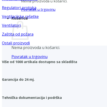
Nema proizvoda u košarici.
Regulatori protoka
Povratak u trgovinu
Ventilacijske rešetke
Košarica
Ventilatori
Zaštita od požara
Ostali proizvodi
Nema proizvoda u košarici.
Povratak u trgovinu
Više od 1000 artikala dostupno sa skladišta
Garancija do 24 mj.
Tehnička dokumentacija i podrška