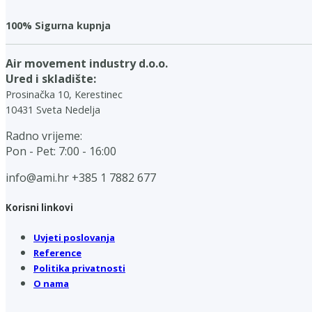
100% Sigurna kupnja
Air movement industry d.o.o.
Ured i skladište:
Prosinačka 10, Kerestinec
10431 Sveta Nedelja
Radno vrijeme:
Pon - Pet: 7:00 - 16:00
info@ami.hr
+385 1 7882 677
Korisni linkovi
Uvjeti poslovanja
Reference
Politika privatnosti
O nama