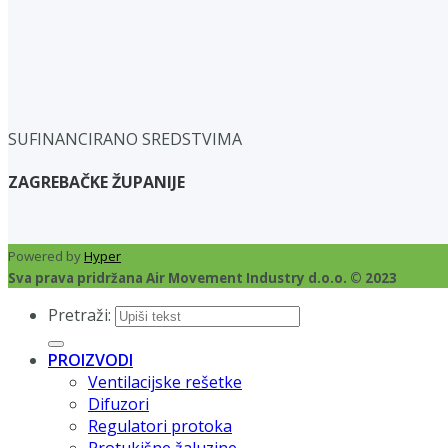
SUFINANCIRANO SREDSTVIMA
ZAGREBAČKE ŽUPANIJE
Powered by
Hyper
Sva prava pridržana Air Movement Industry d.o.o. © 2023
Pretraži:
PROIZVODI
Ventilacijske rešetke
Difuzori
Regulatori protoka