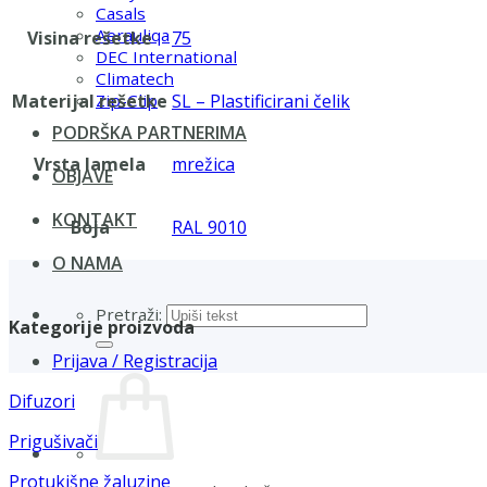
Casals
Aerauliqa
Visina rešetke
75
DEC International
Climatech
Materijal rešetke
SL – Plastificirani čelik
Zip-Clip
PODRŠKA PARTNERIMA
Vrsta lamela
mrežica
OBJAVE
KONTAKT
Boja
RAL 9010
O NAMA
Pretraži:
Kategorije proizvoda
Prijava / Registracija
Difuzori
Prigušivači
Protukišne žaluzine