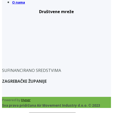
O nama
Društvene mreže
SUFINANCIRANO SREDSTVIMA
ZAGREBAČKE ŽUPANIJE
Powered by
Hyper
Sva prava pridržana Air Movement Industry d.o.o. © 2023