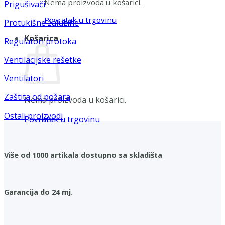
Nema proizvoda u košarici.
Prigušivači
Povratak u trgovinu
Protukišne žaluzine
Košarica
Regulatori protoka
Ventilacijske rešetke
Ventilatori
Zaštita od požara
Nema proizvoda u košarici.
Ostali proizvodi
Povratak u trgovinu
Više od 1000 artikala dostupno sa skladišta
Garancija do 24 mj.