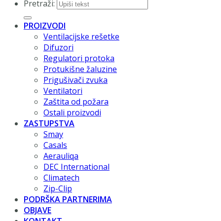
Pretraži:
PROIZVODI
Ventilacijske rešetke
Difuzori
Regulatori protoka
Protukišne žaluzine
Prigušivači zvuka
Ventilatori
Zaštita od požara
Ostali proizvodi
ZASTUPSTVA
Smay
Casals
Aerauliqa
DEC International
Climatech
Zip-Clip
PODRŠKA PARTNERIMA
OBJAVE