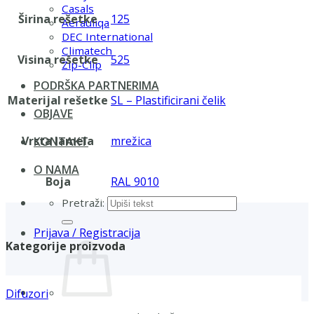
Casals
Širina rešetke
125
Aerauliqa
DEC International
Climatech
Visina rešetke
525
Zip-Clip
PODRŠKA PARTNERIMA
Materijal rešetke
SL – Plastificirani čelik
OBJAVE
Vrsta lamela
mrežica
KONTAKT
O NAMA
Boja
RAL 9010
Pretraži:
Prijava / Registracija
Kategorije proizvoda
Difuzori