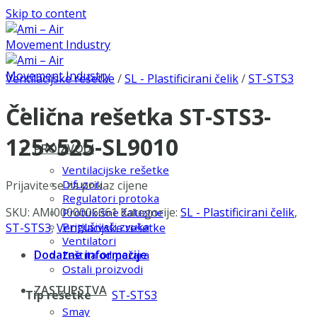
Skip to content
Ventilacijske rešetke
/
SL - Plastificirani čelik
/
ST-STS3
Čelična rešetka ST-STS3-
125×525-SL9010
PROIZVODI
Ventilacijske rešetke
Difuzori
Prijavite se za prikaz cijene
Regulatori protoka
SKU:
AMI0000006661
Kategorije:
SL - Plastificirani čelik
,
Protukišne žaluzine
Prigušivači zvuka
ST-STS3
,
Ventilacijske rešetke
Ventilatori
Dodatne informacije
Zaštita od požara
Ostali proizvodi
ZASTUPSTVA
Tip rešetke
ST-STS3
Smay