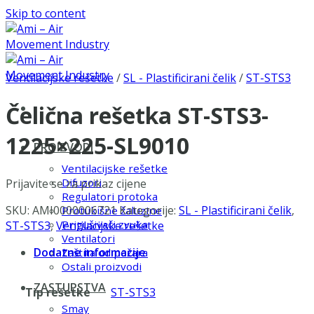
Skip to content
Ventilacijske rešetke
/
SL - Plastificirani čelik
/
ST-STS3
Čelična rešetka ST-STS3-
1225×225-SL9010
PROIZVODI
Ventilacijske rešetke
Difuzori
Prijavite se za prikaz cijene
Regulatori protoka
SKU:
AMI0000006721
Kategorije:
SL - Plastificirani čelik
,
Protukišne žaluzine
Prigušivači zvuka
ST-STS3
,
Ventilacijske rešetke
Ventilatori
Dodatne informacije
Zaštita od požara
Ostali proizvodi
ZASTUPSTVA
Tip rešetke
ST-STS3
Smay