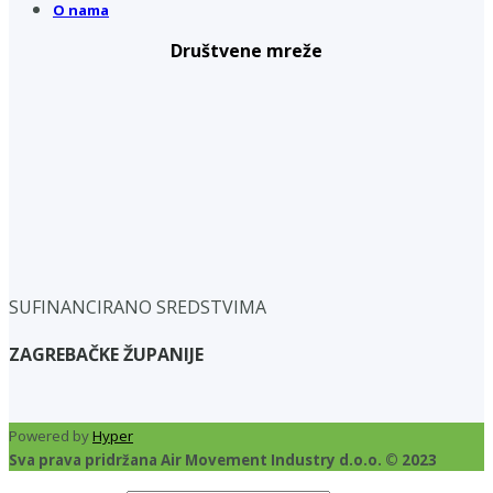
O nama
Društvene mreže
SUFINANCIRANO SREDSTVIMA
ZAGREBAČKE ŽUPANIJE
Powered by
Hyper
Sva prava pridržana Air Movement Industry d.o.o. © 2023