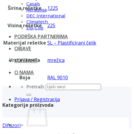
Casals
Širina rešetke
1225
Aerauliqa
DEC International
Climatech
Visina rešetke
225
Zip-Clip
PODRŠKA PARTNERIMA
Materijal rešetke
SL – Plastificirani čelik
OBJAVE
Vrsta lamela
mrežica
KONTAKT
O NAMA
Boja
RAL 9010
Pretraži:
Prijava / Registracija
Kategorije proizvoda
Difuzori