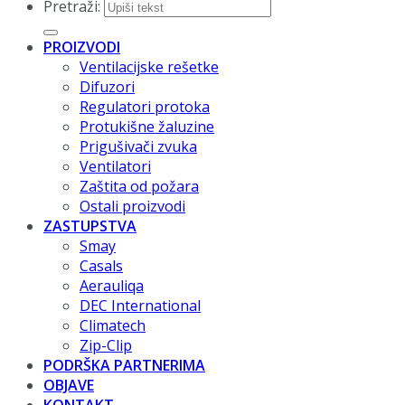
Pretraži:
PROIZVODI
Ventilacijske rešetke
Difuzori
Regulatori protoka
Protukišne žaluzine
Prigušivači zvuka
Ventilatori
Zaštita od požara
Ostali proizvodi
ZASTUPSTVA
Smay
Casals
Aerauliqa
DEC International
Climatech
Zip-Clip
PODRŠKA PARTNERIMA
OBJAVE