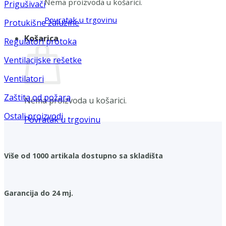
Nema proizvoda u košarici.
Prigušivači
Povratak u trgovinu
Protukišne žaluzine
Košarica
Regulatori protoka
Ventilacijske rešetke
Ventilatori
Zaštita od požara
Nema proizvoda u košarici.
Ostali proizvodi
Povratak u trgovinu
Više od 1000 artikala dostupno sa skladišta
Garancija do 24 mj.