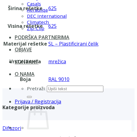
Casals
Širina rešetke
625
Aerauliqa
DEC International
Climatech
Visina rešetke
625
Zip-Clip
PODRŠKA PARTNERIMA
Materijal rešetke
SL – Plastificirani čelik
OBJAVE
Vrsta lamela
mrežica
KONTAKT
O NAMA
Boja
RAL 9010
Pretraži:
Prijava / Registracija
Kategorije proizvoda
Difuzori