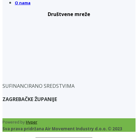
O nama
Društvene mreže
SUFINANCIRANO SREDSTVIMA
ZAGREBAČKE ŽUPANIJE
Powered by
Hyper
Sva prava pridržana Air Movement Industry d.o.o. © 2023