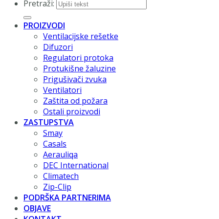
Pretraži:
PROIZVODI
Ventilacijske rešetke
Difuzori
Regulatori protoka
Protukišne žaluzine
Prigušivači zvuka
Ventilatori
Zaštita od požara
Ostali proizvodi
ZASTUPSTVA
Smay
Casals
Aerauliqa
DEC International
Climatech
Zip-Clip
PODRŠKA PARTNERIMA
OBJAVE