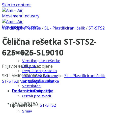
Skip to content
Ventilacijske rešetke
/
SL - Plastificirani čelik
/
ST-STS2
Čelična rešetka ST-STS2-
625×625-SL9010
PROIZVODI
Ventilacijske rešetke
Difuzori
Prijavite se za prikaz cijene
Regulatori protoka
SKU:
AMI0000006620
Kategorije:
SL - Plastificirani čelik
,
Protukišne žaluzine
Prigušivači zvuka
ST-STS2
,
Ventilacijske rešetke
Ventilatori
Dodatne informacije
Zaštita od požara
Ostali proizvodi
ZASTUPSTVA
Tip rešetke
ST-STS2
Smay