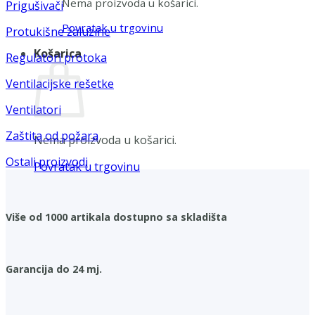
Nema proizvoda u košarici.
Prigušivači
Povratak u trgovinu
Protukišne žaluzine
Košarica
Regulatori protoka
Ventilacijske rešetke
Ventilatori
Zaštita od požara
Nema proizvoda u košarici.
Ostali proizvodi
Povratak u trgovinu
Više od 1000 artikala dostupno sa skladišta
Garancija do 24 mj.