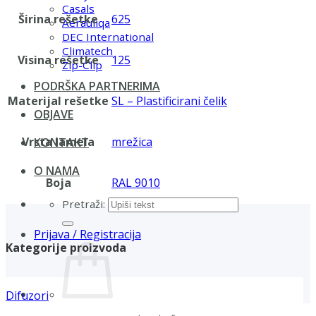
Casals
Širina rešetke
625
Aerauliqa
DEC International
Climatech
Visina rešetke
125
Zip-Clip
PODRŠKA PARTNERIMA
Materijal rešetke
SL – Plastificirani čelik
OBJAVE
Vrsta lamela
mrežica
KONTAKT
O NAMA
Boja
RAL 9010
Pretraži:
Prijava / Registracija
Kategorije proizvoda
Difuzori