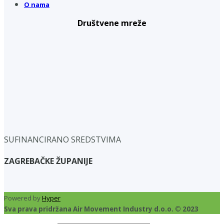
O nama
Društvene mreže
SUFINANCIRANO SREDSTVIMA
ZAGREBAČKE ŽUPANIJE
Powered by
Hyper
Sva prava pridržana Air Movement Industry d.o.o. © 2023