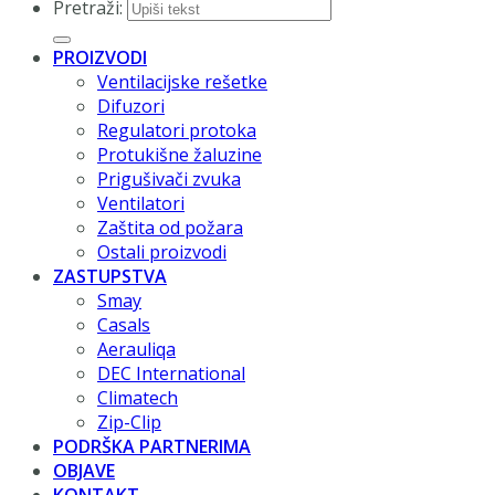
Pretraži:
PROIZVODI
Ventilacijske rešetke
Difuzori
Regulatori protoka
Protukišne žaluzine
Prigušivači zvuka
Ventilatori
Zaštita od požara
Ostali proizvodi
ZASTUPSTVA
Smay
Casals
Aerauliqa
DEC International
Climatech
Zip-Clip
PODRŠKA PARTNERIMA
OBJAVE