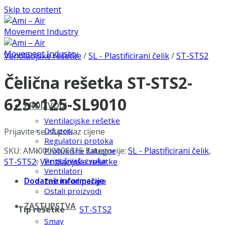
Skip to content
Ventilacijske rešetke
/
SL - Plastificirani čelik
/
ST-STS2
Čelična rešetka ST-STS2-
625×125-SL9010
PROIZVODI
Ventilacijske rešetke
Difuzori
Prijavite se za prikaz cijene
Regulatori protoka
SKU:
AMI0000006615
Kategorije:
SL - Plastificirani čelik
,
Protukišne žaluzine
Prigušivači zvuka
ST-STS2
,
Ventilacijske rešetke
Ventilatori
Dodatne informacije
Zaštita od požara
Ostali proizvodi
ZASTUPSTVA
Tip rešetke
ST-STS2
Smay