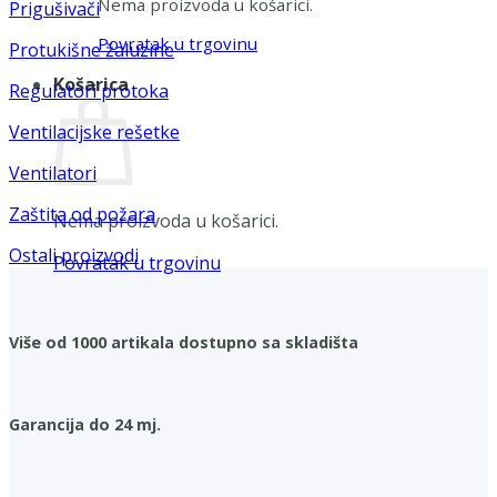
Nema proizvoda u košarici.
Prigušivači
Povratak u trgovinu
Protukišne žaluzine
Košarica
Regulatori protoka
Ventilacijske rešetke
Ventilatori
Zaštita od požara
Nema proizvoda u košarici.
Ostali proizvodi
Povratak u trgovinu
Više od 1000 artikala dostupno sa skladišta
Garancija do 24 mj.