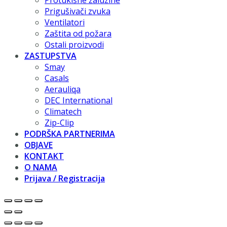
Protukišne žaluzine
Prigušivači zvuka
Ventilatori
Zaštita od požara
Ostali proizvodi
ZASTUPSTVA
Smay
Casals
Aerauliqa
DEC International
Climatech
Zip-Clip
PODRŠKA PARTNERIMA
OBJAVE
KONTAKT
O NAMA
Prijava / Registracija