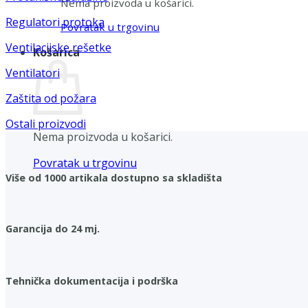
Nema proizvoda u košarici.
Regulatori protoka
Povratak u trgovinu
Ventilacijske rešetke
Košarica
Ventilatori
Zaštita od požara
Ostali proizvodi
Nema proizvoda u košarici.
Povratak u trgovinu
Više od 1000 artikala dostupno sa skladišta
Garancija do 24 mj.
Tehnička dokumentacija i podrška