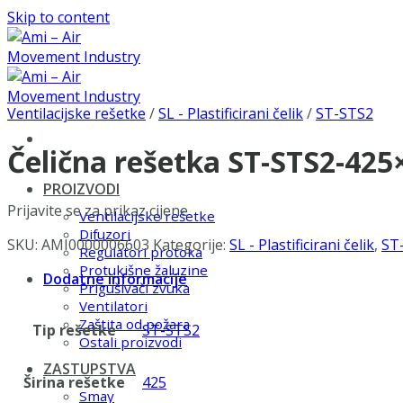
Skip to content
Ventilacijske rešetke
/
SL - Plastificirani čelik
/
ST-STS2
Čelična rešetka ST-STS2-425
PROIZVODI
Prijavite se za prikaz cijene
Ventilacijske rešetke
Difuzori
SKU:
AMI0000006603
Kategorije:
SL - Plastificirani čelik
,
ST
Regulatori protoka
Protukišne žaluzine
Dodatne informacije
Prigušivači zvuka
Ventilatori
Zaštita od požara
Tip rešetke
ST-STS2
Ostali proizvodi
ZASTUPSTVA
Širina rešetke
425
Smay