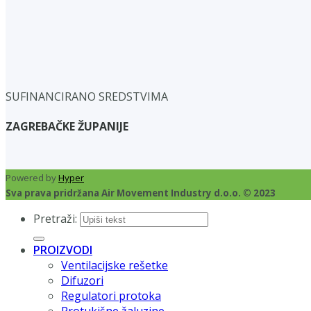
SUFINANCIRANO SREDSTVIMA
ZAGREBAČKE ŽUPANIJE
Powered by
Hyper
Sva prava pridržana Air Movement Industry d.o.o. © 2023
Pretraži:
PROIZVODI
Ventilacijske rešetke
Difuzori
Regulatori protoka