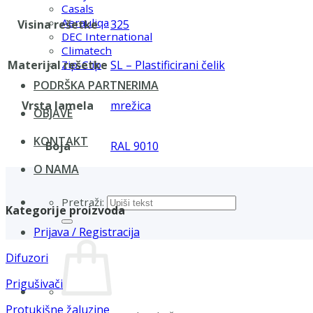
Casals
Aerauliqa
Visina rešetke
325
DEC International
Climatech
Materijal rešetke
SL – Plastificirani čelik
Zip-Clip
PODRŠKA PARTNERIMA
Vrsta lamela
mrežica
OBJAVE
KONTAKT
Boja
RAL 9010
O NAMA
Pretraži:
Kategorije proizvoda
Prijava / Registracija
Difuzori
Prigušivači
Protukišne žaluzine