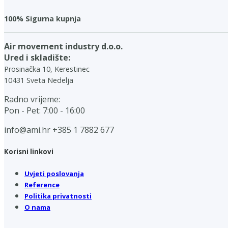
100% Sigurna kupnja
Air movement industry d.o.o.
Ured i skladište:
Prosinačka 10, Kerestinec
10431 Sveta Nedelja
Radno vrijeme:
Pon - Pet: 7:00 - 16:00
info@ami.hr
+385 1 7882 677
Korisni linkovi
Uvjeti poslovanja
Reference
Politika privatnosti
O nama