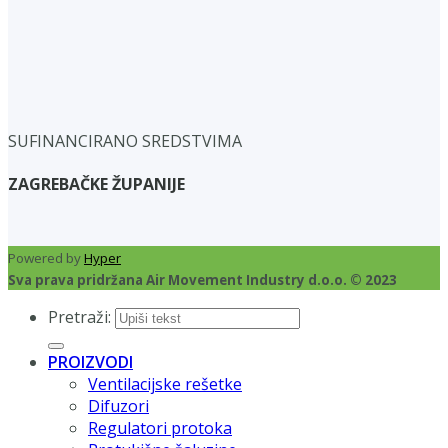
SUFINANCIRANO SREDSTVIMA
ZAGREBAČKE ŽUPANIJE
Powered by
Hyper
Sva prava pridržana Air Movement Industry d.o.o. © 2023
Pretraži:
PROIZVODI
Ventilacijske rešetke
Difuzori
Regulatori protoka