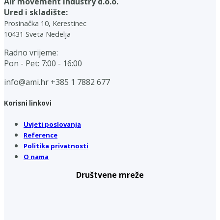
Air movement industry d.o.o.
Ured i skladište:
Prosinačka 10, Kerestinec
10431 Sveta Nedelja
Radno vrijeme:
Pon - Pet: 7:00 - 16:00
info@ami.hr
+385 1 7882 677
Korisni linkovi
Uvjeti poslovanja
Reference
Politika privatnosti
O nama
Društvene mreže