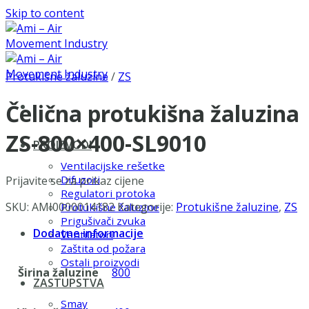
Skip to content
Protukišne žaluzine
/
ZS
Čelična protukišna žaluzina
ZS-800×400-SL9010
PROIZVODI
Ventilacijske rešetke
Difuzori
Prijavite se za prikaz cijene
Regulatori protoka
SKU:
AMI0000014182
Kategorije:
Protukišne žaluzine
,
ZS
Protukišne žaluzine
Prigušivači zvuka
Dodatne informacije
Ventilatori
Zaštita od požara
Ostali proizvodi
Širina žaluzine
800
ZASTUPSTVA
Smay