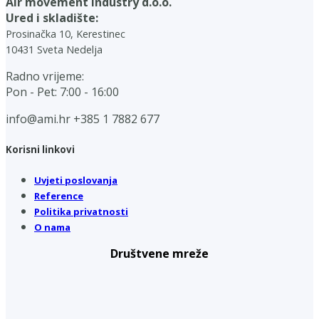
Air movement industry d.o.o.
Ured i skladište:
Prosinačka 10, Kerestinec
10431 Sveta Nedelja
Radno vrijeme:
Pon - Pet: 7:00 - 16:00
info@ami.hr
+385 1 7882 677
Korisni linkovi
Uvjeti poslovanja
Reference
Politika privatnosti
O nama
Društvene mreže