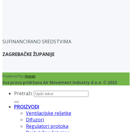
SUFINANCIRANO SREDSTVIMA
ZAGREBAČKE ŽUPANIJE
Powered by
Hyper
Sva prava pridržana Air Movement Industry d.o.o. © 2023
Pretraži:
PROIZVODI
Ventilacijske rešetke
Difuzori
Regulatori protoka