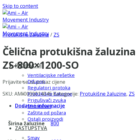
Skip to content
Protukišne žaluzine
/
ZS
Čelična protukišna žaluzina
ZS-800×1200-SO
PROIZVODI
Ventilacijske rešetke
Difuzori
Prijavite se za prikaz cijene
Regulatori protoka
SKU:
AMI0000014045
Kategorije:
Protukišne žaluzine
,
ZS
Protukišne žaluzine
Prigušivači zvuka
Dodatne informacije
Ventilatori
Zaštita od požara
Ostali proizvodi
Širina žaluzine
800
ZASTUPSTVA
Smay