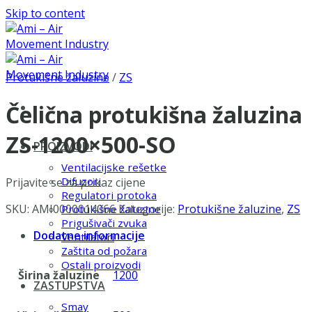
Skip to content
Protukišne žaluzine
/
ZS
Čelična protukišna žaluzina
ZS-1200×500-SO
PROIZVODI
Ventilacijske rešetke
Difuzori
Prijavite se za prikaz cijene
Regulatori protoka
SKU:
AMI0000014066
Kategorije:
Protukišne žaluzine
,
ZS
Protukišne žaluzine
Prigušivači zvuka
Dodatne informacije
Ventilatori
Zaštita od požara
Ostali proizvodi
Širina žaluzine
1200
ZASTUPSTVA
Smay