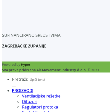
SUFINANCIRANO SREDSTVIMA
ZAGREBAČKE ŽUPANIJE
Powered by
Hyper
Sva prava pridržana Air Movement Industry d.o.o. © 2023
Pretraži:
PROIZVODI
Ventilacijske rešetke
Difuzori
Regulatori protoka