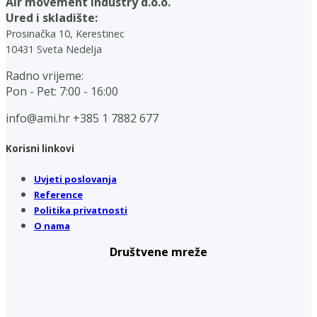
Air movement industry d.o.o.
Ured i skladište:
Prosinačka 10, Kerestinec
10431 Sveta Nedelja
Radno vrijeme:
Pon - Pet: 7:00 - 16:00
info@ami.hr
+385 1 7882 677
Korisni linkovi
Uvjeti poslovanja
Reference
Politika privatnosti
O nama
Društvene mreže