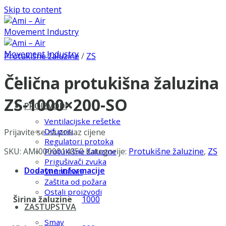
Skip to content
Protukišne žaluzine
/
ZS
Čelična protukišna žaluzina
ZS-1000×200-SO
PROIZVODI
Ventilacijske rešetke
Difuzori
Prijavite se za prikaz cijene
Regulatori protoka
SKU:
AMI0000014050
Kategorije:
Protukišne žaluzine
,
ZS
Protukišne žaluzine
Prigušivači zvuka
Dodatne informacije
Ventilatori
Zaštita od požara
Ostali proizvodi
Širina žaluzine
1000
ZASTUPSTVA
Smay