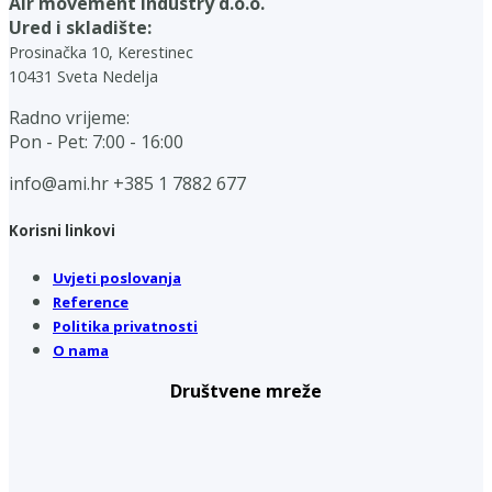
Air movement industry d.o.o.
Ured i skladište:
Prosinačka 10, Kerestinec
10431 Sveta Nedelja
Radno vrijeme:
Pon - Pet: 7:00 - 16:00
info@ami.hr
+385 1 7882 677
Korisni linkovi
Uvjeti poslovanja
Reference
Politika privatnosti
O nama
Društvene mreže