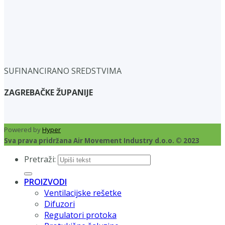
SUFINANCIRANO SREDSTVIMA
ZAGREBAČKE ŽUPANIJE
Powered by
Hyper
Sva prava pridržana Air Movement Industry d.o.o. © 2023
Pretraži:
PROIZVODI
Ventilacijske rešetke
Difuzori
Regulatori protoka