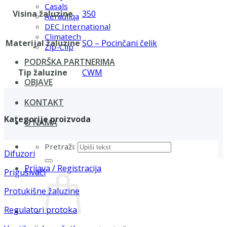
Casals
Visina žaluzine
350
Aerauliqa
DEC International
Climatech
Materijal žaluzine
SO – Pocinčani čelik
Zip-Clip
PODRŠKA PARTNERIMA
Tip žaluzine
CWM
OBJAVE
KONTAKT
Kategorije proizvoda
O NAMA
Pretraži:
Difuzori
Prijava / Registracija
Prigušivači
Protukišne žaluzine
Regulatori protoka