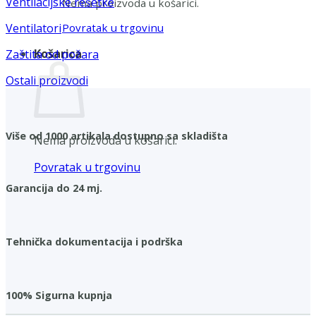
Ventilacijske rešetke
Nema proizvoda u košarici.
Povratak u trgovinu
Ventilatori
Košarica
Zaštita od požara
Ostali proizvodi
Više od 1000 artikala dostupno sa skladišta
Nema proizvoda u košarici.
Povratak u trgovinu
Garancija do 24 mj.
Tehnička dokumentacija i podrška
100% Sigurna kupnja