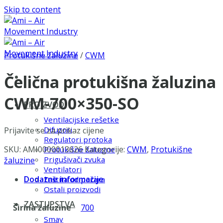
Skip to content
Protukišne žaluzine
/
CWM
Čelična protukišna žaluzina
CWM-700×350-SO
PROIZVODI
Ventilacijske rešetke
Difuzori
Prijavite se za prikaz cijene
Regulatori protoka
SKU:
AMI0000013626
Kategorije:
CWM
,
Protukišne
Protukišne žaluzine
Prigušivači zvuka
žaluzine
Ventilatori
Dodatne informacije
Zaštita od požara
Ostali proizvodi
ZASTUPSTVA
Širina žaluzine
700
Smay