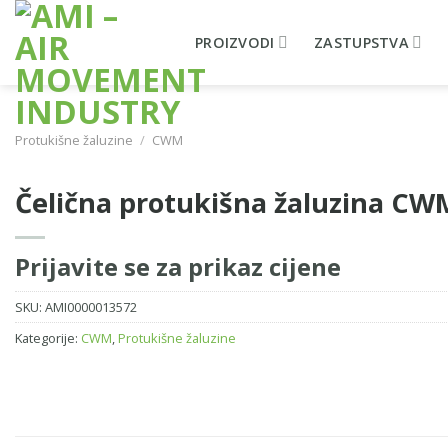
Skip
to
PROIZVODI
ZASTUPSTVA
content
Protukišne žaluzine
/
CWM
Čelična protukišna žaluzina C
Prijavite se za prikaz cijene
SKU:
AMI0000013572
Kategorije:
CWM
,
Protukišne žaluzine