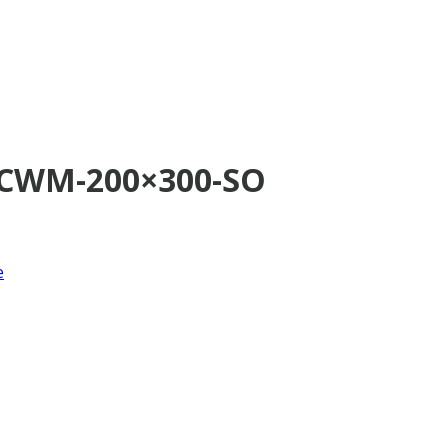
a CWM-200×300-SO
e