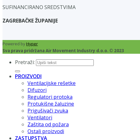
SUFINANCIRANO SREDSTVIMA
ZAGREBAČKE ŽUPANIJE
Powered by
Hyper
Sva prava pridržana Air Movement Industry d.o.o. © 2023
Pretraži:
PROIZVODI
Ventilacijske rešetke
Difuzori
Regulatori protoka
Protukišne žaluzine
Prigušivači zvuka
Ventilatori
Zaštita od požara
Ostali proizvodi
ZASTUPSTVA