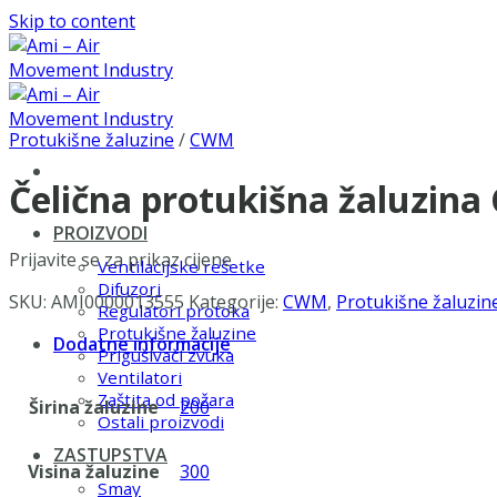
Skip to content
Protukišne žaluzine
/
CWM
Čelična protukišna žaluzin
PROIZVODI
Prijavite se za prikaz cijene
Ventilacijske rešetke
Difuzori
SKU:
AMI0000013555
Kategorije:
CWM
,
Protukišne žaluzin
Regulatori protoka
Protukišne žaluzine
Dodatne informacije
Prigušivači zvuka
Ventilatori
Zaštita od požara
Širina žaluzine
200
Ostali proizvodi
ZASTUPSTVA
Visina žaluzine
300
Smay