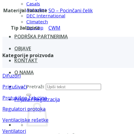
Casals
Aerauliqa
Materijal žaluzine
SO – Pocinčani čelik
DEC International
Climatech
Tip žaluzine
CWM
Zip-Clip
PODRŠKA PARTNERIMA
OBJAVE
Kategorije proizvoda
KONTAKT
O NAMA
Difuzori
Pretraži:
Prigušivači
Protukišne žaluzine
Prijava / Registracija
Regulatori protoka
Ventilacijske rešetke
Ventilatori