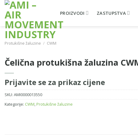
Skip
to
PROIZVODI
ZASTUPSTVA
content
Protukišne žaluzine
/
CWM
Čelična protukišna žaluzina C
Prijavite se za prikaz cijene
SKU:
AMI0000013550
Kategorije:
CWM
,
Protukišne žaluzine