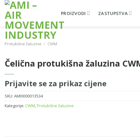
Skip
to
PROIZVODI
ZASTUPSTVA
content
Protukišne žaluzine
/
CWM
Čelična protukišna žaluzina C
Prijavite se za prikaz cijene
SKU:
AMI0000013534
Kategorije:
CWM
,
Protukišne žaluzine