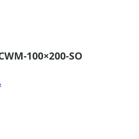
a CWM-100×200-SO
e