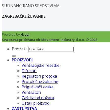
SUFINANCIRANO SREDSTVIMA
ZAGREBAČKE ŽUPANIJE
Powered by
Hyper
Sva prava pridržana Air Movement Industry d.o.o. © 2023
Pretraži:
PROIZVODI
Ventilacijske rešetke
Difuzori
Regulatori protoka
Protukišne žaluzine
Prigušivači zvuka
Ventilatori
Zaštita od požara
Ostali proizvodi
ZASTUPSTVA