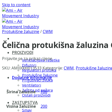
Skip to content
Protukišne žaluzine
/
CWM
Čelična protukišna žaluzin
PROIZVODI
Prijavite se za prikaz cijene
Ventilacijske rešetke
Difuzori
SKU:
AMI0000013533
Kategorije:
CWM
,
Protukišne žaluzin
Regulatori protoka
Protukišne žaluzine
Dodatne informacije
Prigušivači zvuka
Ventilatori
Zaštita od požara
Širina žaluzine
100
Ostali proizvodi
ZASTUPSTVA
Visina žaluzine
200
Smay