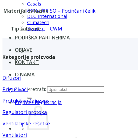
Casals
Aerauliqa
Materijal žaluzine
SO – Pocinčani čelik
DEC International
Climatech
Tip žaluzine
CWM
Zip-Clip
PODRŠKA PARTNERIMA
OBJAVE
Kategorije proizvoda
KONTAKT
O NAMA
Difuzori
Pretraži:
Prigušivači
Protukišne žaluzine
Prijava / Registracija
Regulatori protoka
Ventilacijske rešetke
Ventilatori