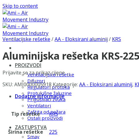
Skip to content
Ventilacijske rešetke
/
AA - Eloksirani aluminij
/
KRS
Aluminijska rešetka KRS-22
PROIZVODI
Prijavite se za prikaz cijene
Ventilacijske rešetke
Difuzori
SKU:
AMI0000005918
Kategorije:
AA - Eloksirani aluminij
,
K
Regulatori protoka
Protukišne žaluzine
Dodatne informacije
Prigušivači zvuka
Ventilatori
Zaštita od požara
Tip rešetke
KRS
Ostali proizvodi
ZASTUPSTVA
Širina rešetke
225
Smay