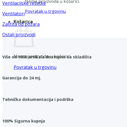
Nema proizvoda u košarici.
Ventilacijske rešetke
Povratak u trgovinu
Ventilatori
Košarica
Zaštita od požara
Ostali proizvodi
Nema proizvoda u košarici.
Više od 1000 artikala dostupno sa skladišta
Povratak u trgovinu
Garancija do 24 mj.
Tehnička dokumentacija i podrška
100% Sigurna kupnja