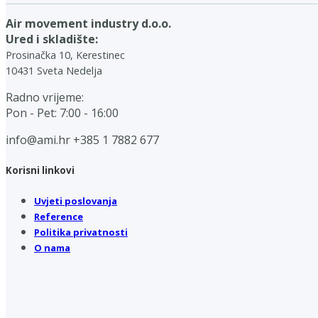
Air movement industry d.o.o.
Ured i skladište:
Prosinačka 10, Kerestinec
10431 Sveta Nedelja
Radno vrijeme:
Pon - Pet: 7:00 - 16:00
info@ami.hr
+385 1 7882 677
Korisni linkovi
Uvjeti poslovanja
Reference
Politika privatnosti
O nama