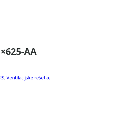
5×625-AA
RS
,
Ventilacijske rešetke