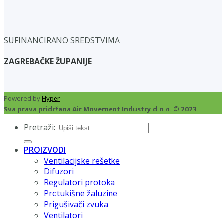
SUFINANCIRANO SREDSTVIMA
ZAGREBAČKE ŽUPANIJE
Powered by
Hyper
Sva prava pridržana Air Movement Industry d.o.o. © 2023
Pretraži:
PROIZVODI
Ventilacijske rešetke
Difuzori
Regulatori protoka
Protukišne žaluzine
Prigušivači zvuka
Ventilatori