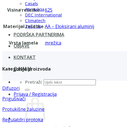
Casals
Aerauliqa
Visina rešetke
625
DEC International
Climatech
Materijal rešetke
AA – Eloksirani aluminij
Zip-Clip
PODRŠKA PARTNERIMA
Vrsta lamela
mrežica
OBJAVE
KONTAKT
O NAMA
Kategorije proizvoda
Pretraži:
Difuzori
Prijava / Registracija
Prigušivači
Protukišne žaluzine
Regulatori protoka