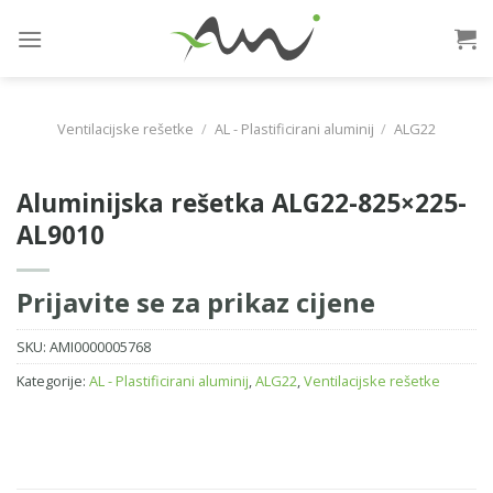
Skip
to
content
Ventilacijske rešetke
/
AL - Plastificirani aluminij
/
ALG22
Aluminijska rešetka ALG22-825×225-
AL9010
Prijavite se za prikaz cijene
SKU:
AMI0000005768
Kategorije:
AL - Plastificirani aluminij
,
ALG22
,
Ventilacijske rešetke