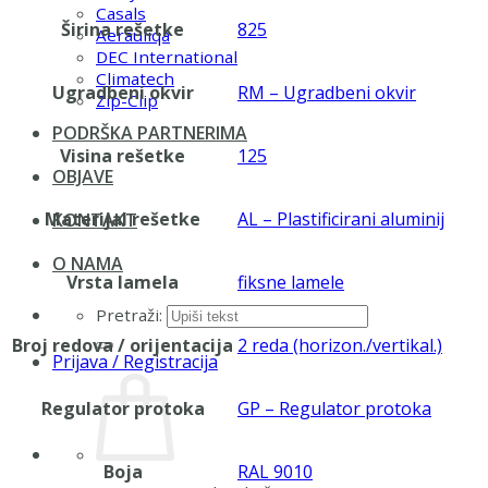
Casals
Širina rešetke
825
Aerauliqa
DEC International
Climatech
Ugradbeni okvir
RM – Ugradbeni okvir
Zip-Clip
PODRŠKA PARTNERIMA
Visina rešetke
125
OBJAVE
Materijal rešetke
AL – Plastificirani aluminij
KONTAKT
O NAMA
Vrsta lamela
fiksne lamele
Pretraži:
Broj redova / orijentacija
2 reda (horizon./vertikal.)
Prijava / Registracija
Regulator protoka
GP – Regulator protoka
Boja
RAL 9010