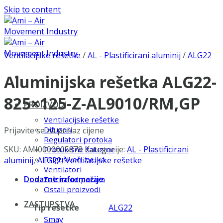
Skip to content
Ventilacijske rešetke
/
AL - Plastificirani aluminij
/
ALG22
Aluminijska rešetka ALG22-
825×125-Z-AL9010/RM,GP
PROIZVODI
Ventilacijske rešetke
Difuzori
Prijavite se za prikaz cijene
Regulatori protoka
SKU:
AMI0000005878
Kategorije:
AL - Plastificirani
Protukišne žaluzine
Prigušivači zvuka
aluminij
,
ALG22
,
Ventilacijske rešetke
Ventilatori
Dodatne informacije
Zaštita od požara
Ostali proizvodi
ZASTUPSTVA
Tip rešetke
ALG22
Smay