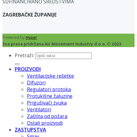
SUFINANCIRANO SREDSTVIMA
ZAGREBAČKE ŽUPANIJE
Powered by
Hyper
Sva prava pridržana Air Movement Industry d.o.o. © 2023
Pretraži:
PROIZVODI
Ventilacijske rešetke
Difuzori
Regulatori protoka
Protukišne žaluzine
Prigušivači zvuka
Ventilatori
Zaštita od požara
Ostali proizvodi
ZASTUPSTVA
Smay