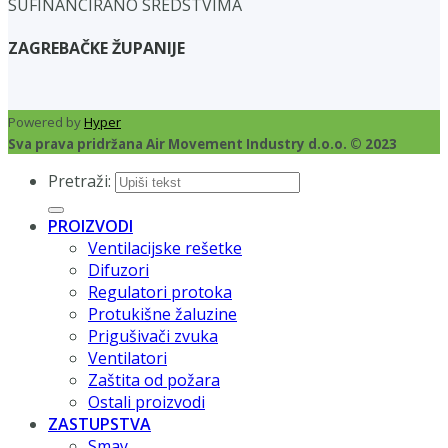
SUFINANCIRANO SREDSTVIMA
ZAGREBAČKE ŽUPANIJE
Powered by
Hyper
Sva prava pridržana Air Movement Industry d.o.o. © 2023
Pretraži:
PROIZVODI
Ventilacijske rešetke
Difuzori
Regulatori protoka
Protukišne žaluzine
Prigušivači zvuka
Ventilatori
Zaštita od požara
Ostali proizvodi
ZASTUPSTVA
Smay