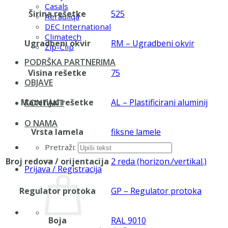
Casals
Širina rešetke
525
Aerauliqa
DEC International
Climatech
Ugradbeni okvir
RM – Ugradbeni okvir
Zip-Clip
PODRŠKA PARTNERIMA
Visina rešetke
75
OBJAVE
Materijal rešetke
AL – Plastificirani aluminij
KONTAKT
O NAMA
Vrsta lamela
fiksne lamele
Pretraži:
Broj redova / orijentacija
2 reda (horizon./vertikal.)
Prijava / Registracija
Regulator protoka
GP – Regulator protoka
Boja
RAL 9010