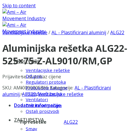
Skip to content
Ventilacijske rešetke
/
AL - Plastificirani aluminij
/
ALG22
Aluminijska rešetka ALG22-
525×75-Z-AL9010/RM,GP
PROIZVODI
Ventilacijske rešetke
Difuzori
Prijavite se za prikaz cijene
Regulatori protoka
SKU:
AMI0000005865
Kategorije:
AL - Plastificirani
Protukišne žaluzine
Prigušivači zvuka
aluminij
,
ALG22
,
Ventilacijske rešetke
Ventilatori
Dodatne informacije
Zaštita od požara
Ostali proizvodi
ZASTUPSTVA
Tip rešetke
ALG22
Smay