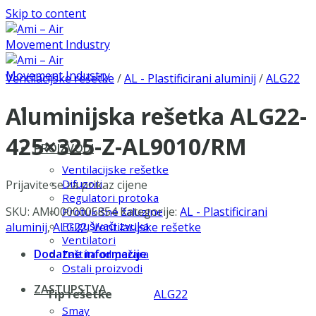
Skip to content
Ventilacijske rešetke
/
AL - Plastificirani aluminij
/
ALG22
Aluminijska rešetka ALG22-
425×325-Z-AL9010/RM
PROIZVODI
Ventilacijske rešetke
Difuzori
Prijavite se za prikaz cijene
Regulatori protoka
SKU:
AMI0000005854
Kategorije:
AL - Plastificirani
Protukišne žaluzine
Prigušivači zvuka
aluminij
,
ALG22
,
Ventilacijske rešetke
Ventilatori
Dodatne informacije
Zaštita od požara
Ostali proizvodi
ZASTUPSTVA
Tip rešetke
ALG22
Smay