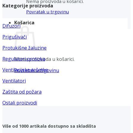
Nema proizvoda u košarici.
Kategorije proizvoda
Povratak u trgovinu
Košarica
Difuzori
Prigušivači
Protukišne žaluzine
Regulatori protoka
Nema proizvoda u košarici.
Ventilacijske rešetke
Povratak u trgovinu
Ventilatori
Zaštita od požara
Ostali proizvodi
Više od 1000 artikala dostupno sa skladišta