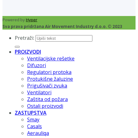
Powered by
Hyper
Sva prava pridržana Air Movement Industry d.o.o. © 2023
Pretraži:
PROIZVODI
Ventilacijske rešetke
Difuzori
Regulatori protoka
Protukišne žaluzine
Prigušivači zvuka
Ventilatori
Zaštita od požara
Ostali proizvodi
ZASTUPSTVA
Smay
Casals
Aerauliqa