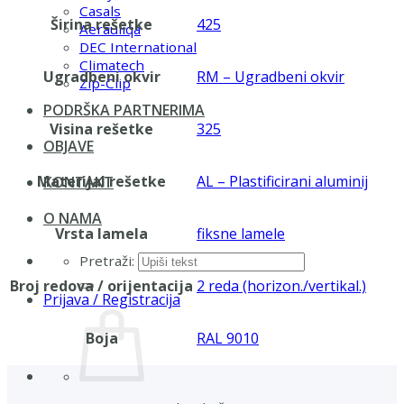
Casals
Širina rešetke
425
Aerauliqa
DEC International
Climatech
Ugradbeni okvir
RM – Ugradbeni okvir
Zip-Clip
PODRŠKA PARTNERIMA
Visina rešetke
325
OBJAVE
Materijal rešetke
AL – Plastificirani aluminij
KONTAKT
O NAMA
Vrsta lamela
fiksne lamele
Pretraži:
Broj redova / orijentacija
2 reda (horizon./vertikal.)
Prijava / Registracija
Boja
RAL 9010