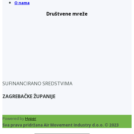
O nama
Društvene mreže
SUFINANCIRANO SREDSTVIMA
ZAGREBAČKE ŽUPANIJE
Powered by
Hyper
Sva prava pridržana Air Movement Industry d.o.o. © 2023