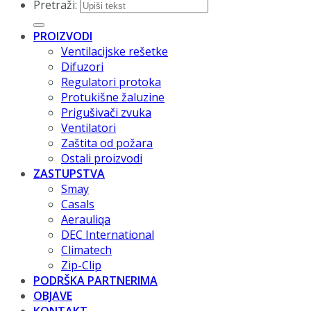
Pretraži:
PROIZVODI
Ventilacijske rešetke
Difuzori
Regulatori protoka
Protukišne žaluzine
Prigušivači zvuka
Ventilatori
Zaštita od požara
Ostali proizvodi
ZASTUPSTVA
Smay
Casals
Aerauliqa
DEC International
Climatech
Zip-Clip
PODRŠKA PARTNERIMA
OBJAVE