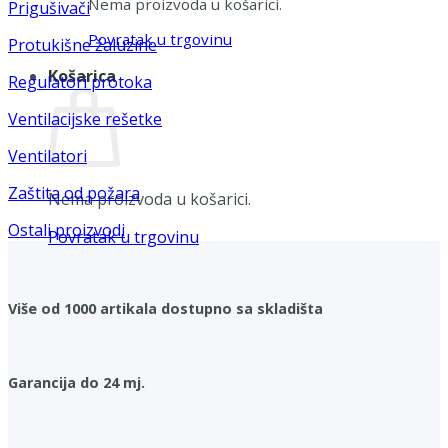
Nema proizvoda u košarici.
Prigušivači
Povratak u trgovinu
Protukišne žaluzine
Košarica
Regulatori protoka
Ventilacijske rešetke
Ventilatori
Zaštita od požara
Nema proizvoda u košarici.
Ostali proizvodi
Povratak u trgovinu
Više od 1000 artikala dostupno sa skladišta
Garancija do 24 mj.