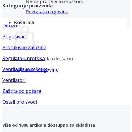
Nema proizvoda u košarici.
Kategorije proizvoda
Povratak u trgovinu
Košarica
Difuzori
Prigušivači
Protukišne žaluzine
Regulatori protoka
Nema proizvoda u košarici.
Ventilacijske rešetke
Povratak u trgovinu
Ventilatori
Zaštita od požara
Ostali proizvodi
Više od 1000 artikala dostupno sa skladišta