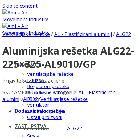
Skip to content
Ventilacijske rešetke
/
AL - Plastificirani aluminij
/
ALG22
Aluminijska rešetka ALG22-
225×325-AL9010/GP
PROIZVODI
Ventilacijske rešetke
Difuzori
Prijavite se za prikaz cijene
Regulatori protoka
SKU:
AMI0000005812
Kategorije:
AL - Plastificirani
Protukišne žaluzine
Prigušivači zvuka
aluminij
,
ALG22
,
Ventilacijske rešetke
Ventilatori
Dodatne informacije
Zaštita od požara
Ostali proizvodi
ZASTUPSTVA
Tip rešetke
ALG22
Smay