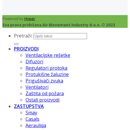
Powered by
Hyper
Sva prava pridržana Air Movement Industry d.o.o. © 2023
Pretraži:
PROIZVODI
Ventilacijske rešetke
Difuzori
Regulatori protoka
Protukišne žaluzine
Prigušivači zvuka
Ventilatori
Zaštita od požara
Ostali proizvodi
ZASTUPSTVA
Smay
Casals
Aerauliqa