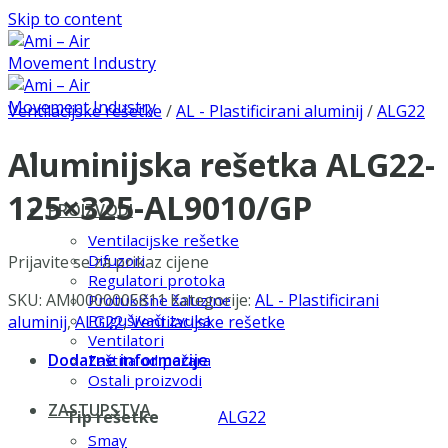
Skip to content
Ventilacijske rešetke
/
AL - Plastificirani aluminij
/
ALG22
Aluminijska rešetka ALG22-
125×325-AL9010/GP
PROIZVODI
Ventilacijske rešetke
Difuzori
Prijavite se za prikaz cijene
Regulatori protoka
SKU:
AMI0000005811
Kategorije:
AL - Plastificirani
Protukišne žaluzine
Prigušivači zvuka
aluminij
,
ALG22
,
Ventilacijske rešetke
Ventilatori
Dodatne informacije
Zaštita od požara
Ostali proizvodi
ZASTUPSTVA
Tip rešetke
ALG22
Smay