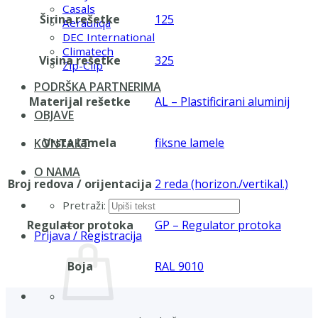
Casals
Širina rešetke
125
Aerauliqa
DEC International
Climatech
Visina rešetke
325
Zip-Clip
PODRŠKA PARTNERIMA
Materijal rešetke
AL – Plastificirani aluminij
OBJAVE
Vrsta lamela
fiksne lamele
KONTAKT
O NAMA
Broj redova / orijentacija
2 reda (horizon./vertikal.)
Pretraži:
Regulator protoka
GP – Regulator protoka
Prijava / Registracija
Boja
RAL 9010