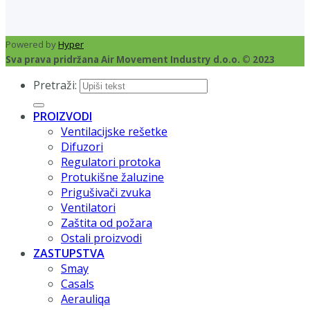
Powered by
Hyper
Sva prava pridržana Air Movement Industry d.o.o. © 2023
Pretraži:
PROIZVODI
Ventilacijske rešetke
Difuzori
Regulatori protoka
Protukišne žaluzine
Prigušivači zvuka
Ventilatori
Zaštita od požara
Ostali proizvodi
ZASTUPSTVA
Smay
Casals
Aerauliqa