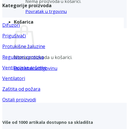
Nema proizvoda u košarici.
Kategorije proizvoda
Povratak u trgovinu
Košarica
Difuzori
Prigušivači
Protukišne žaluzine
Regulatori protoka
Nema proizvoda u košarici.
Ventilacijske rešetke
Povratak u trgovinu
Ventilatori
Zaštita od požara
Ostali proizvodi
Više od 1000 artikala dostupno sa skladišta