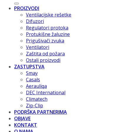
PROIZVODI
Ventilacijske rešetke
Difuzori
Regulatori protoka
Protukišne žaluzine
Prigušivači zvuka
Ventilatori
Zaštita od požara
Ostali proizvodi
ZASTUPSTVA
Smay
Casals
Aerauliqa
DEC International
Climatech
Zip-Clip
PODRŠKA PARTNERIMA
OBJAVE
KONTAKT
O NAMA