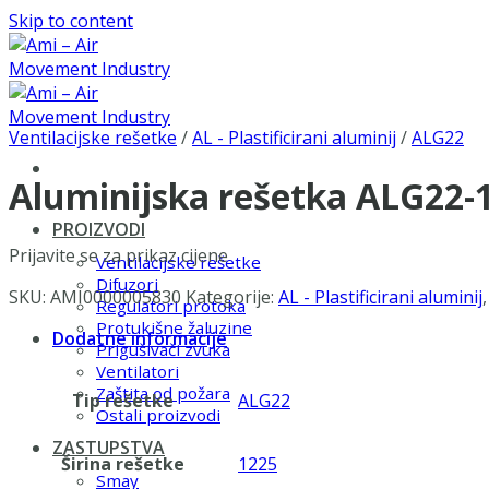
Skip to content
Ventilacijske rešetke
/
AL - Plastificirani aluminij
/
ALG22
Aluminijska rešetka ALG22
PROIZVODI
Prijavite se za prikaz cijene
Ventilacijske rešetke
Difuzori
SKU:
AMI0000005830
Kategorije:
AL - Plastificirani aluminij
Regulatori protoka
Protukišne žaluzine
Dodatne informacije
Prigušivači zvuka
Ventilatori
Zaštita od požara
Tip rešetke
ALG22
Ostali proizvodi
ZASTUPSTVA
Širina rešetke
1225
Smay