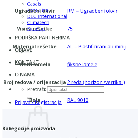
Casals
Aerauliqa
Ugradbeni okvir
RM – Ugradbeni okvir
DEC International
Climatech
Visina rešetke
75
Zip-Clip
PODRŠKA PARTNERIMA
Materijal rešetke
AL – Plastificirani aluminij
OBJAVE
KONTAKT
Vrsta lamela
fiksne lamele
O NAMA
Broj redova / orijentacija
2 reda (horizon./vertikal.)
Pretraži:
Boja
RAL 9010
Prijava / Registracija
Kategorije proizvoda