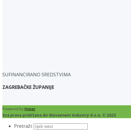
SUFINANCIRANO SREDSTVIMA
ZAGREBAČKE ŽUPANIJE
Powered by
Hyper
Sva prava pridržana Air Movement Industry d.o.o. © 2023
Pretraži: