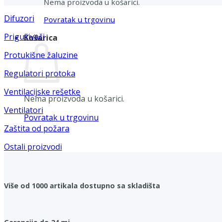
Nema proizvoda u košarici.
Difuzori
Povratak u trgovinu
Prigušivači
Košarica
Protukišne žaluzine
Regulatori protoka
Ventilacijske rešetke
Nema proizvoda u košarici.
Ventilatori
Povratak u trgovinu
Zaštita od požara
Ostali proizvodi
Više od 1000 artikala dostupno sa skladišta