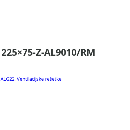
-1225×75-Z-AL9010/RM
,
ALG22
,
Ventilacijske rešetke