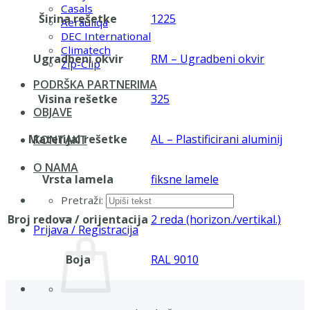
Casals
Širina rešetke
1225
Aerauliqa
DEC International
Climatech
Ugradbeni okvir
RM – Ugradbeni okvir
Zip-Clip
PODRŠKA PARTNERIMA
Visina rešetke
325
OBJAVE
Materijal rešetke
AL – Plastificirani aluminij
KONTAKT
O NAMA
Vrsta lamela
fiksne lamele
Pretraži:
Broj redova / orijentacija
2 reda (horizon./vertikal.)
Prijava / Registracija
Boja
RAL 9010