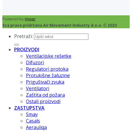
Powered by
Hyper
Sva prava pridržana Air Movement Industry d.o.o. © 2023
Pretraži:
PROIZVODI
Ventilacijske rešetke
Difuzori
Regulatori protoka
Protukišne žaluzine
Prigušivači zvuka
Ventilatori
Zaštita od požara
Ostali proizvodi
ZASTUPSTVA
Smay
Casals
Aerauliqa