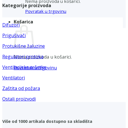
Nema proizvoda u košarici.
Kategorije proizvoda
Povratak u trgovinu
Košarica
Difuzori
Prigušivači
Protukišne žaluzine
Regulatori protoka
Nema proizvoda u košarici.
Ventilacijske rešetke
Povratak u trgovinu
Ventilatori
Zaštita od požara
Ostali proizvodi
Više od 1000 artikala dostupno sa skladišta