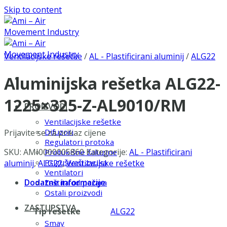
Skip to content
Ventilacijske rešetke
/
AL - Plastificirani aluminij
/
ALG22
Aluminijska rešetka ALG22-
1225×325-Z-AL9010/RM
PROIZVODI
Ventilacijske rešetke
Difuzori
Prijavite se za prikaz cijene
Regulatori protoka
SKU:
AMI0000005860
Kategorije:
AL - Plastificirani
Protukišne žaluzine
Prigušivači zvuka
aluminij
,
ALG22
,
Ventilacijske rešetke
Ventilatori
Dodatne informacije
Zaštita od požara
Ostali proizvodi
ZASTUPSTVA
Tip rešetke
ALG22
Smay