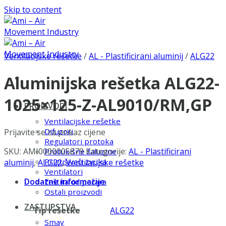
Skip to content
Ventilacijske rešetke
/
AL - Plastificirani aluminij
/
ALG22
Aluminijska rešetka ALG22-
1025×125-Z-AL9010/RM,GP
PROIZVODI
Ventilacijske rešetke
Difuzori
Prijavite se za prikaz cijene
Regulatori protoka
SKU:
AMI0000005879
Kategorije:
AL - Plastificirani
Protukišne žaluzine
Prigušivači zvuka
aluminij
,
ALG22
,
Ventilacijske rešetke
Ventilatori
Dodatne informacije
Zaštita od požara
Ostali proizvodi
ZASTUPSTVA
Tip rešetke
ALG22
Smay