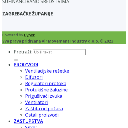
SUFINANCIRANO SREDSTVIMA
ZAGREBAČKE ŽUPANIJE
Powered by
Hyper
Sva prava pridržana Air Movement Industry d.o.o. © 2023
Pretraži:
PROIZVODI
Ventilacijske rešetke
Difuzori
Regulatori protoka
Protukišne žaluzine
Prigušivači zvuka
Ventilatori
Zaštita od požara
Ostali proizvodi
ZASTUPSTVA
Smay