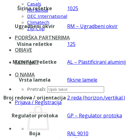
Casals
Širina rešetke
1025
Aerauliqa
DEC International
Climatech
Ugradbeni okvir
RM – Ugradbeni okvir
Zip-Clip
PODRŠKA PARTNERIMA
Visina rešetke
125
OBJAVE
Materijal rešetke
AL – Plastificirani aluminij
KONTAKT
O NAMA
Vrsta lamela
fiksne lamele
Pretraži:
Broj redova / orijentacija
2 reda (horizon./vertikal.)
Prijava / Registracija
Regulator protoka
GP – Regulator protoka
Boja
RAL 9010