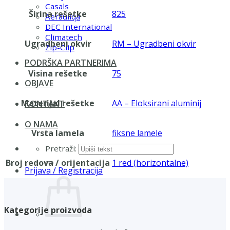
Casals
Širina rešetke
825
Aerauliqa
DEC International
Climatech
Ugradbeni okvir
RM – Ugradbeni okvir
Zip-Clip
PODRŠKA PARTNERIMA
Visina rešetke
75
OBJAVE
Materijal rešetke
AA – Eloksirani aluminij
KONTAKT
O NAMA
Vrsta lamela
fiksne lamele
Pretraži:
Broj redova / orijentacija
1 red (horizontalne)
Prijava / Registracija
Kategorije proizvoda