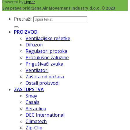
Powered by
Hyper
Sva prava pridržana Air Movement Industry d.o.o. © 2023
Pretraži:
PROIZVODI
Ventilacijske rešetke
Difuzori
Regulatori protoka
Protukišne žaluzine
Prigušivači zvuka
Ventilatori
Zaštita od požara
Ostali proizvodi
ZASTUPSTVA
Smay
Casals
Aerauliqa
DEC International
Climatech
Zip-Clip