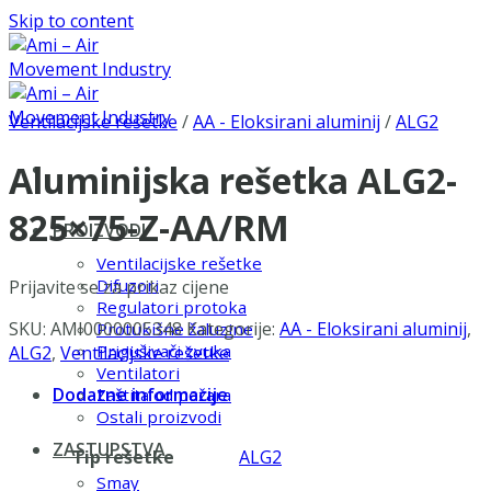
Skip to content
Ventilacijske rešetke
/
AA - Eloksirani aluminij
/
ALG2
Aluminijska rešetka ALG2-
825×75-Z-AA/RM
PROIZVODI
Ventilacijske rešetke
Difuzori
Prijavite se za prikaz cijene
Regulatori protoka
SKU:
AMI0000005348
Kategorije:
AA - Eloksirani aluminij
,
Protukišne žaluzine
Prigušivači zvuka
ALG2
,
Ventilacijske rešetke
Ventilatori
Dodatne informacije
Zaštita od požara
Ostali proizvodi
ZASTUPSTVA
Tip rešetke
ALG2
Smay